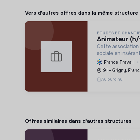
Vers d'autres offres dans la même structure
ETUDES ET CHANTIE
animateur (h/
Cette association 
sociale en inséra
vulnérables par l'e
France Travail
d'intérêt collectif
91 - Grigny, Franc
vie et formant aux
Aujourd'hui
tr...
Offres similaires dans d'autres structures