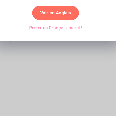
Comment se former à la
Voir en Anglais
transition écologique ?
Rester en Français, merci !
Marianne Roussel
•
09 janvier 2024