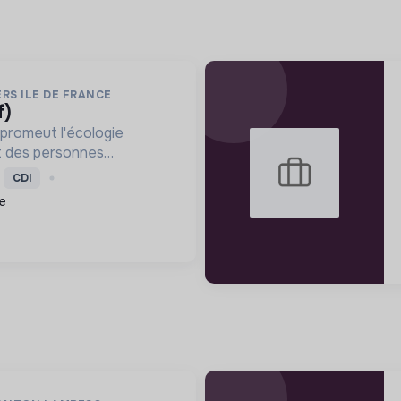
RS ILE DE FRANCE
f)
promeut l'écologie
nt des personnes
mploi et des projets
CDI
, améliorant le cadre de
e
 métiers verts, pour une