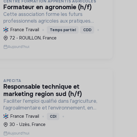
CENTRE FORMATION APPRENTIS AGRICOLES
formateur en agronomie (h/f)
Cette association forme les futurs
professionnels agricoles aux pratiques
durables et innovantes, du CAPA au BTSA,
France Travail
Temps partiel
CDD
pour une transition agroécologique.
72 - ROUILLON, France
Aujourd'hui
APECITA
responsable technique et
marketing region sud (h/f)
Faciliter l'emploi qualifié dans l'agriculture,
l'agroalimentaire et l'environnement, en
promouvant l'agroécologie et les
France Travail
CDI
biosolutions pour une transition durable et
30 - Uzès, France
respectueuse de la nature.
Aujourd'hui