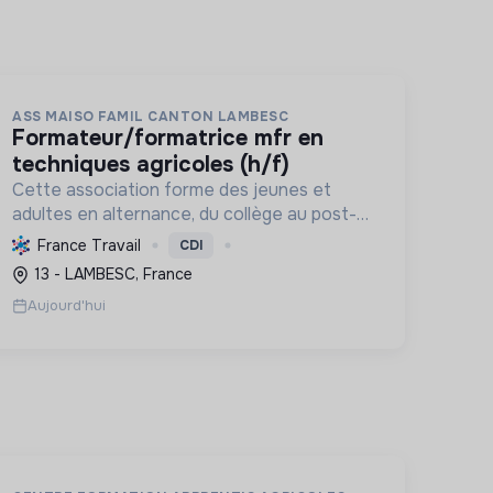
ASS MAISO FAMIL CANTON LAMBESC
formateur/formatrice mfr en
techniques agricoles (h/f)
Cette association forme des jeunes et
adultes en alternance, du collège au post-
bac, aux métiers liés à la nature, l'agriculture
France Travail
CDI
et l'environnement, favorisant la transition
13 - LAMBESC, France
écologique et l'épanouisse...
Aujourd'hui