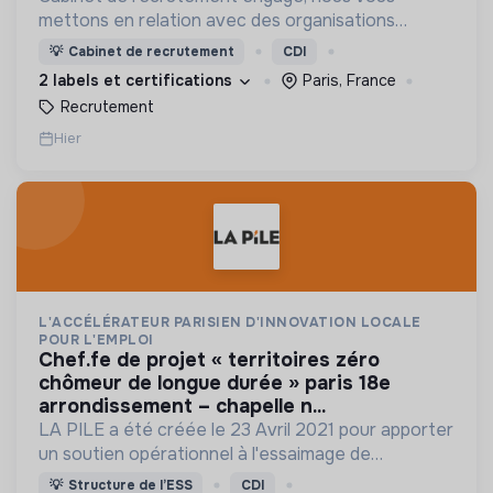
mettons en relation avec des organisations
soucieuses de leurs impacts, afin d'œuvrer
💡
Cabinet de recrutement
CDI
ensemble pour un futur souhaitable.
2 labels et certifications
Paris, France
Recrutement
Hier
L'ACCÉLÉRATEUR PARISIEN D'INNOVATION LOCALE
POUR L'EMPLOI
chef.fe de projet « territoires zéro
chômeur de longue durée » paris 18e
arrondissement – chapelle n...
LA PILE a été créée le 23 Avril 2021 pour apporter
un soutien opérationnel à l'essaimage de
l’expérimentation "Territoires Zéro Chômeur de
💡
Structure de l’ESS
CDI