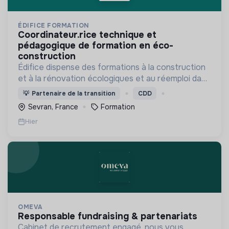
ÉDIFICE FORMATION
coordinateur.rice technique et
pédagogique de formation en éco-
construction
Édifice dispense des formations à la construction
et à la rénovation écologiques et au réemploi dans
le bâtiment. Nos formations s'adressent à des
💡
Partenaire de la transition
CDD
personnes en activité et des demandeurs
Sevran, France
Formation
d'emploi.
Hier
OMEVA
responsable fundraising & partenariats
Cabinet de recrutement engagé, nous vous