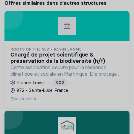
Offres similaires dans d'autres structures
ROOTS OF THE SEA - RASIN LANME
chargé de projet scientifique &
préservation de la biodiversité (h/f)
Cette association oeuvre pour la résilience
climatique et sociale en Martinique. Elle protège et
restaure les écosystèmes marins et côtiers,
France Travail
CDD
sensibilise le public et mobilise les citoyens pour un
972 - Sainte-Luce, France
aven...
Aujourd'hui