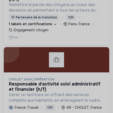
Remettre la parole des citoyens au coeur des
décisions en permettant à tous les acteurs du
changement (citoyens, entreprises, institutions..)
💡
Partenaire de la transition
CDI
de collaborer grâce à une plateforme numérique
1 labels et certifications
Paris, France
Engagement citoyen
Hier
CHOLET AGGLOMÉRATION
responsable d'activité suivi administratif
et financier (h/f)
Gérer un territoire en offrant des services
complets aux habitants, en aménageant le cadre
de vie et en promouvant une transition écologique
France Travail
49 - CHOLET, France
CDI
et sociale durable, via des politiques ambitieuses.