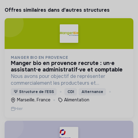
Offres similaires dans d'autres structures
MANGER BIO EN PROVENCE
manger bio en provence recrute : un·e
assistant·e administratif·ve et comptable
Nous avons pour objectif de représenter
commercialement les producteurs et
transformateurs BIO de la région SUD auprès des
💡
Structure de l’ESS
CDI
Alternance
collectivités afin d’introduire les produits BIO et
Marseille, France
Alimentation
LOCAUX dans les cantines.
Hier