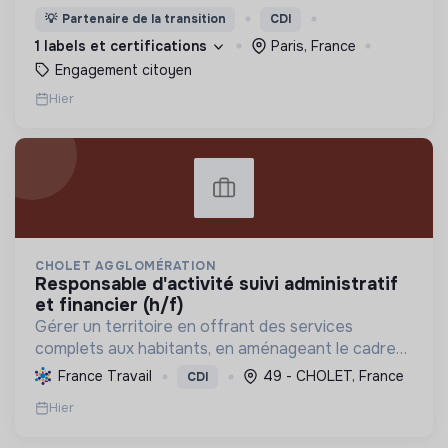
changement (citoyens, entreprises, institutions..)
💡
Partenaire de la transition
CDI
de collaborer grâce à une plateforme numérique
1 labels et certifications
Paris, France
Engagement citoyen
Hier
CHOLET AGGLOMÉRATION
responsable d'activité suivi administratif
et financier (h/f)
Gérer un territoire en offrant des services
complets aux habitants, en aménageant le cadre
de vie et en promouvant une transition écologique
France Travail
49 - CHOLET, France
CDI
et sociale durable, via des politiques ambitieuses.
Hier