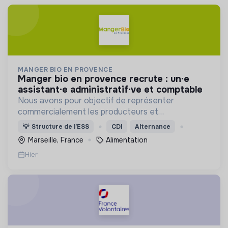
MANGER BIO EN PROVENCE
manger bio en provence recrute : un·e
assistant·e administratif·ve et comptable
Nous avons pour objectif de représenter
commercialement les producteurs et
transformateurs BIO de la région SUD auprès des
💡
Structure de l’ESS
CDI
Alternance
collectivités afin d’introduire les produits BIO et
Marseille, France
Alimentation
LOCAUX dans les cantines.
Hier