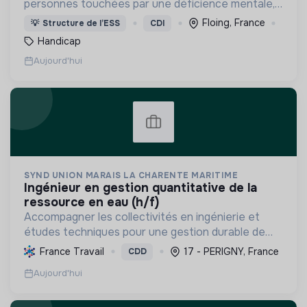
personnes touchées par une déficience mentale,
un handicap physique ou psychique
Floing, France
💡
Structure de l’ESS
CDI
Handicap
Aujourd'hui
SYND UNION MARAIS LA CHARENTE MARITIME
ingénieur en gestion quantitative de la
ressource en eau (h/f)
Accompagner les collectivités en ingénierie et
études techniques pour une gestion durable de
l'eau, prévenir les inondations et préserver les
France Travail
17 - PERIGNY, France
CDD
milieux aquatiques face au changement climatique.
Aujourd'hui