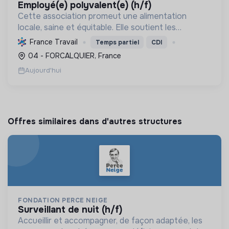
employé(e) polyvalent(e) (h/f)
Cette association promeut une alimentation
locale, saine et équitable. Elle soutient les
producteurs, réduit l'empreinte carbone et
France Travail
Temps partiel
CDI
dynamise l'économie régionale par la vente
04 - FORCALQUIER, France
directe de produits de qu...
Aujourd'hui
Offres similaires dans d'autres structures
FONDATION PERCE NEIGE
surveillant de nuit (h/f)
Accueillir et accompagner, de façon adaptée, les