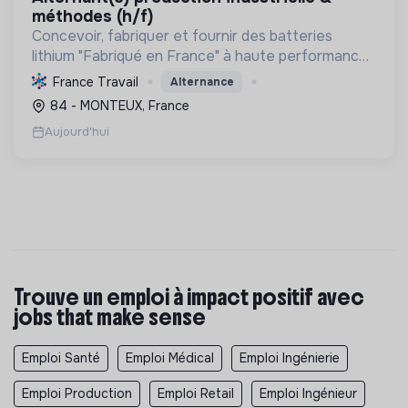
méthodes (h/f)
Concevoir, fabriquer et fournir des batteries
lithium "Fabriqué en France" à haute performance,
favorisant le stockage d'énergie et la mobilité
France Travail
Alternance
électrique, avec un engagement éco-responsable.
84 - MONTEUX, France
Aujourd'hui
Trouve un emploi à impact positif avec
jobs that make sense
Emploi Santé
Emploi Médical
Emploi Ingénierie
Emploi Production
Emploi Retail
Emploi Ingénieur