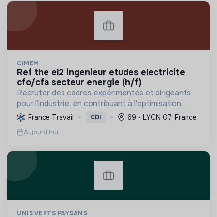
CIMEM
ref the el2 ingenieur etudes electricite
cfo/cfa secteur energie (h/f)
Recruter des cadres expérimentés et dirigeants
pour l'industrie, en contribuant à l'optimisation
énergétique, la décarbonation et le
France Travail
69 - LYON 07, France
CDI
développement de solutions moins polluantes via
Aujourd'hui
des projets clés.
UNIS VERTS PAYSANS