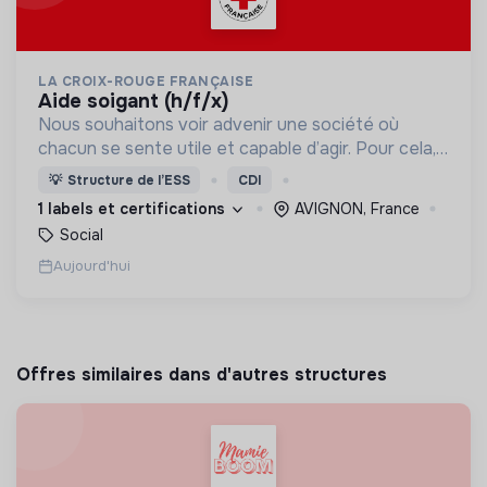
LA CROIX-ROUGE FRANÇAISE
aide soigant (h/f/x)
Nous souhaitons voir advenir une société où
chacun se sente utile et capable d’agir. Pour cela,
nous proposons des moyens et des lieux
💡
Structure de l’ESS
CDI
d’engagement innovants et adaptés à tous.
1 labels et certifications
AVIGNON, France
Social
Aujourd'hui
Offres similaires dans d'autres structures