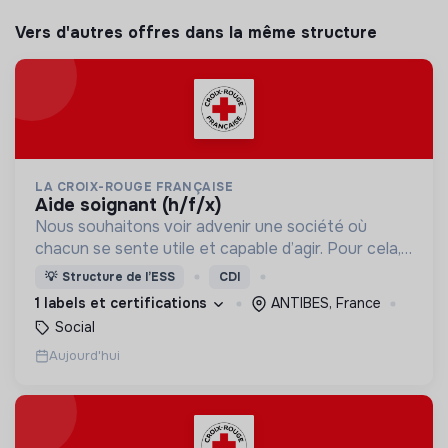
Vers d'autres offres dans la même structure
LA CROIX-ROUGE FRANÇAISE
aide soignant (h/f/x)
Nous souhaitons voir advenir une société où
chacun se sente utile et capable d’agir. Pour cela,
nous proposons des moyens et des lieux
💡
Structure de l’ESS
CDI
d’engagement innovants et adaptés à tous.
1 labels et certifications
ANTIBES, France
Social
Aujourd'hui