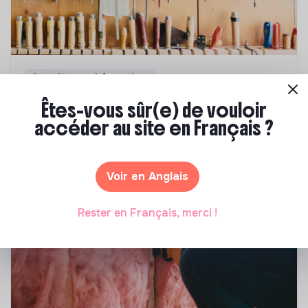
Compétences & formations
Comment se former à la transition écologique
Êtes-vous sûr(e) de vouloir
?
accéder au site en Français ?
Marianne Roussel
•
09 janvier 2024
Voir en Anglais
Rester en Français, merci !