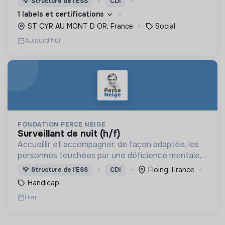
💡
Structure de l’ESS
CDI
d’engagement innovants et adaptés à tous.
1 labels et certifications
ST CYR AU MONT D OR, France
Social
Aujourd'hui
FONDATION PERCE NEIGE
surveillant de nuit (h/f)
Accueillir et accompagner, de façon adaptée, les
personnes touchées par une déficience mentale,
un handicap physique ou psychique
Floing, France
💡
Structure de l’ESS
CDI
Handicap
Hier