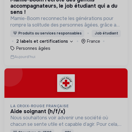
accompagnateurs, le job étudiant qui a du
sens !
Mamie-Boom reconnecte les générations pour
rompre la solitude des personnes âgées, grâce aux
visites d'étudiants chaque semaine.
💡
Produits ou services responsables
Job étudiant
2 labels et certifications
France
Personnes âgées
Aujourd'hui
LA CROIX-ROUGE FRANÇAISE
aide soignant (h/f/x)
Nous souhaitons voir advenir une société où
chacun se sente utile et capable d’agir. Pour cela,
nous proposons des moyens et des lieux