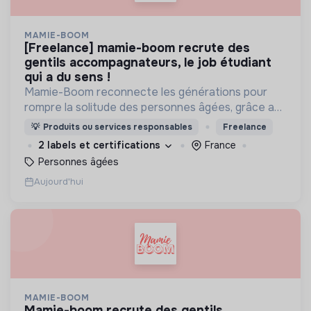
MAMIE-BOOM
[freelance] mamie-boom recrute des
gentils accompagnateurs, le job étudiant
qui a du sens !
Mamie-Boom reconnecte les générations pour
rompre la solitude des personnes âgées, grâce aux
visites d'étudiants chaque semaine.
💡
Produits ou services responsables
Freelance
2 labels et certifications
France
Personnes âgées
Aujourd'hui
MAMIE-BOOM
mamie-boom recrute des gentils