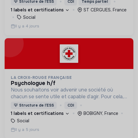
💡
Structure de l’ESS
CDI
Temps partiel
d’engagement innovants et adaptés à tous.
1 labels et certifications
ST CERGUES, France
Social
Il y a 4 jours
LA CROIX-ROUGE FRANÇAISE
psychologue h/f
Nous souhaitons voir advenir une société où
chacun se sente utile et capable d’agir. Pour cela,
nous proposons des moyens et des lieux
💡
Structure de l’ESS
CDI
d’engagement innovants et adaptés à tous.
1 labels et certifications
BOBIGNY, France
Social
Il y a 5 jours