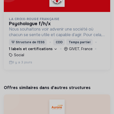
LA CROIX-ROUGE FRANÇAISE
psychologue f/h/x
Nous souhaitons voir advenir une société où
chacun se sente utile et capable d’agir. Pour cela,
nous proposons des moyens et des lieux
💡
Structure de l’ESS
CDD
Temps partiel
d’engagement innovants et adaptés à tous.
1 labels et certifications
GIVET, France
Social
Il y a 3 jours
Offres similaires dans d'autres structures