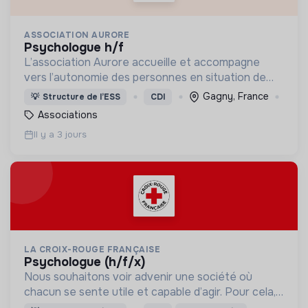
ASSOCIATION AURORE
psychologue h/f
L’association Aurore accueille et accompagne
vers l’autonomie des personnes en situation de
précarité ou d’exclusion via l’hébergement, les
Gagny, France
💡
Structure de l’ESS
CDI
soins et l’insertion sociale et professionnelle.
Associations
Il y a 3 jours
LA CROIX-ROUGE FRANÇAISE
psychologue (h/f/x)
Nous souhaitons voir advenir une société où
chacun se sente utile et capable d’agir. Pour cela,
nous proposons des moyens et des lieux