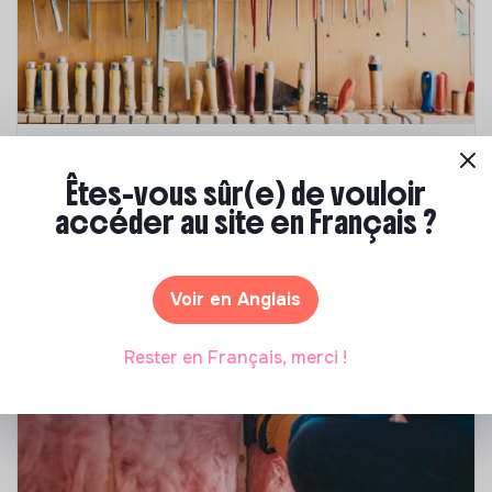
Compétences & formations
Êtes-vous sûr(e) de vouloir
Comment se former à la transition écologique
accéder au site en Français ?
?
Marianne Roussel
•
09 janvier 2024
Voir en Anglais
Rester en Français, merci !