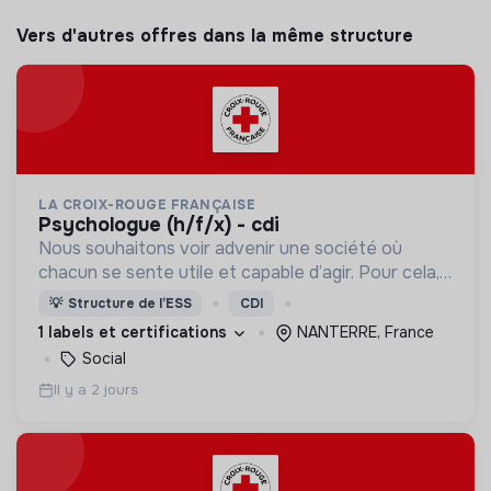
Vers d'autres offres dans la même structure
LA CROIX-ROUGE FRANÇAISE
psychologue (h/f/x) - cdi
Nous souhaitons voir advenir une société où
chacun se sente utile et capable d’agir. Pour cela,
nous proposons des moyens et des lieux
💡
Structure de l’ESS
CDI
d’engagement innovants et adaptés à tous.
1 labels et certifications
NANTERRE, France
Social
Il y a 2 jours