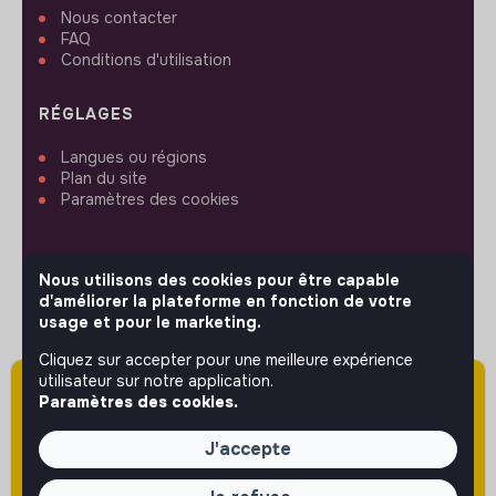
Nous contacter
FAQ
Conditions d'utilisation
RÉGLAGES
Langues ou régions
Plan du site
Paramètres des cookies
Nous utilisons des cookies pour être capable
d'améliorer la plateforme en fonction de votre
SUIVEZ-NOUS
usage et pour le marketing.
Cliquez sur accepter pour une meilleure expérience
utilisateur sur notre application.
Attention cette annonce a été publiée il y a
© 2026 jobs that makesense.
Paramètres des cookies.
plus de 60 jours (le 06/05/2026) et est sans
doute expirée ou non mise à jour.
J'accepte