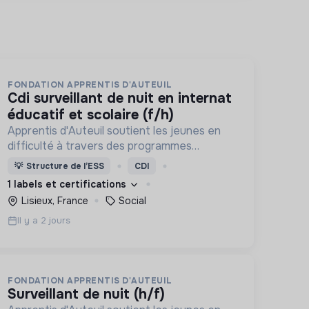
FONDATION APPRENTIS D'AUTEUIL
cdi surveillant de nuit en internat
éducatif et scolaire (f/h)
Apprentis d'Auteuil soutient les jeunes en
difficulté à travers des programmes
d’accueil, d’éducation, de formation et
💡
Structure de l’ESS
CDI
d’insertion pour leur permettre de devenir
1 labels et certifications
des hommes et des femmes debout.
Lisieux, France
Social
Il y a 2 jours
FONDATION APPRENTIS D'AUTEUIL
surveillant de nuit (h/f)