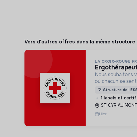
Vers d'autres offres dans la même structure
LA CROIX-ROUGE F
ergothérapeu
Nous souhaitons v
où chacun se sente 
Pour cela, nous p
💡
Structure de l’ES
des lieux d’engag
1 labels et certi
adaptés à tous.
ST CYR AU MONT 
Hier