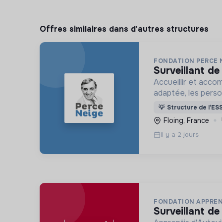
Offres similaires dans d'autres structures
FONDATION PERCE 
surveillant de
Accueillir et acco
adaptée, les pers
déficience mental
💡
Structure de l’ES
ou psychique
Floing, France
Il y a 2 jours
FONDATION APPREN
surveillant de