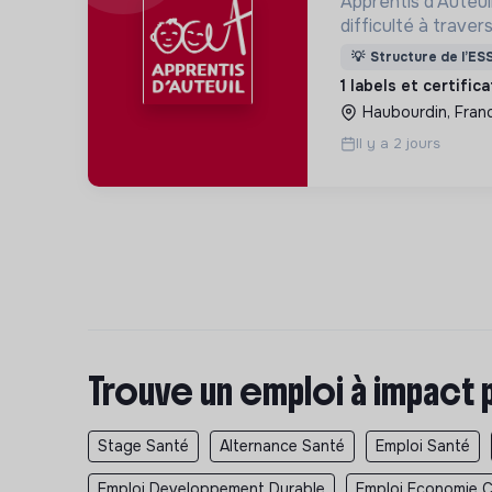
Apprentis d'Auteui
difficulté à trave
d’accueil, d’éducat
💡
Structure de l’ES
d’insertion pour l
1 labels et certific
des hommes et de
Haubourdin, Fran
Il y a 2 jours
Trouve un emploi à impact 
Stage Santé
Alternance Santé
Emploi Santé
Emploi Developpement Durable
Emploi Economie Ci