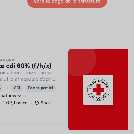
Vers la page de la structure
RANÇAISE
te cdi 60% (f/h/x)
oir advenir une société
utile et capable d’agir.
roposons des moyens et
S
CDI
Temps partiel
ement innovants et
fications
D OR, France
Social