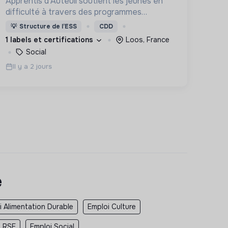
Apprentis d'Auteuil soutient les jeunes en
difficulté à travers des programmes
d’accueil, d’éducation, de formation et
💡
Structure de l’ESS
CDD
d’insertion pour leur permettre de devenir
1 labels et certifications
Loos, France
des hommes et des femmes debout.
Social
Il y a 2 jours
e
i Alimentation Durable
Emploi Culture
i RSE
Emploi Social