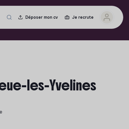
Déposer mon cv
Je recrute
ueue-les-Yvelines
le