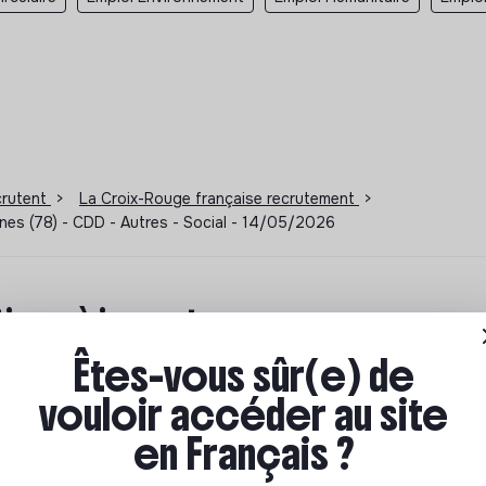
ecrutent
>
La Croix-Rouge française recrutement
>
ines (78) - CDD - Autres - Social - 14/05/2026
ions à impact
Êtes-vous sûr(e) de
ar où commencer ? Pas de panique, on te propose une
n écologique et solidaire !
vouloir accéder au site
en Français ?