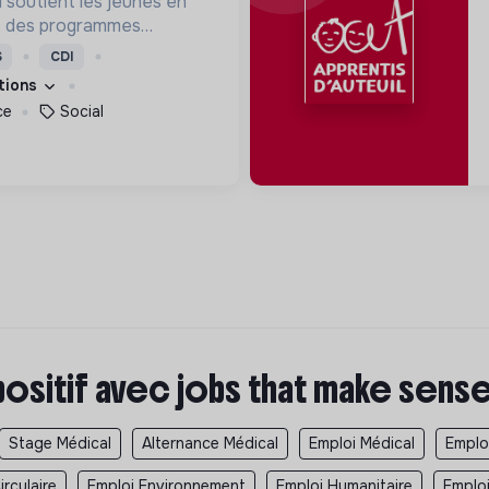
l soutient les jeunes en
rs des programmes
ion, de formation et
S
CDI
eur permettre de devenir
ations
s femmes debout.
ce
Social
positif avec jobs that make sens
Stage Médical
Alternance Médical
Emploi Médical
Emplo
rculaire
Emploi Environnement
Emploi Humanitaire
Emplo