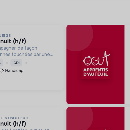
NEIGE
 nuit (h/f)
mpagner, de façon
onnes touchées par une
e, un handicap physique
S
CDI
Handicap
TIS D'AUTEUIL
 nuit (h/f)