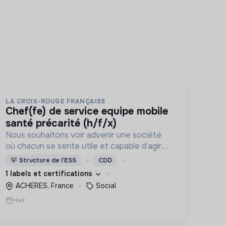
LA CROIX-ROUGE FRANÇAISE
chef(fe) de service equipe mobile
santé précarité (h/f/x)
Nous souhaitons voir advenir une société
où chacun se sente utile et capable d’agir.
Pour cela, nous proposons des moyens et
💡
Structure de l’ESS
CDD
des lieux d’engagement innovants et
1 labels et certifications
adaptés à tous.
ACHERES, France
Social
Hier