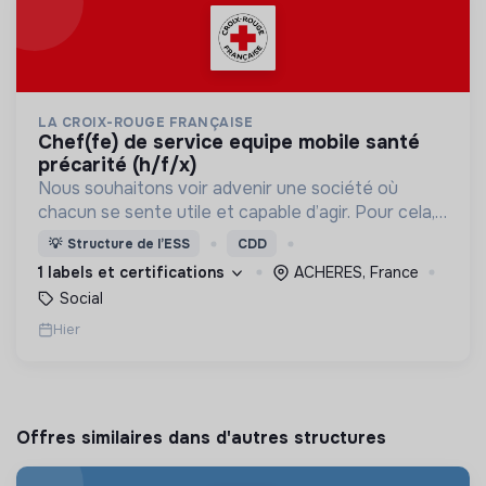
LA CROIX-ROUGE FRANÇAISE
chef(fe) de service equipe mobile santé
précarité (h/f/x)
Nous souhaitons voir advenir une société où
chacun se sente utile et capable d’agir. Pour cela,
nous proposons des moyens et des lieux
💡
Structure de l’ESS
CDD
d’engagement innovants et adaptés à tous.
1 labels et certifications
ACHERES, France
Social
Hier
Offres similaires dans d'autres structures