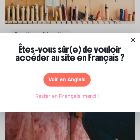
Compétences & formations
Comment se former à la transition écologique
Êtes-vous sûr(e) de vouloir
?
accéder au site en Français ?
Marianne Roussel
•
09 janvier 2024
Voir en Anglais
Rester en Français, merci !