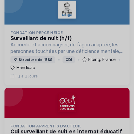
FONDATION PERCE NEIGE
surveillant de nuit (h/f)
Accueillir et accompagner, de façon adaptée, les
personnes touchées par une déficience mentale,
un handicap physique ou psychique
Floing, France
💡
Structure de l’ESS
CDI
Handicap
Il y a 2 jours
FONDATION APPRENTIS D'AUTEUIL
cdi surveillant de nuit en internat éducatif