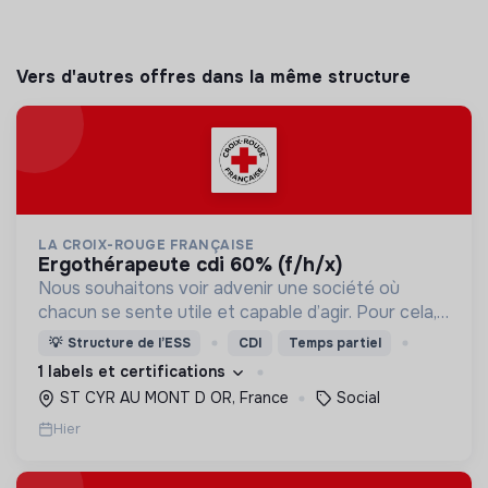
Vers d'autres offres dans la même structure
LA CROIX-ROUGE FRANÇAISE
ergothérapeute cdi 60% (f/h/x)
Nous souhaitons voir advenir une société où
chacun se sente utile et capable d’agir. Pour cela,
nous proposons des moyens et des lieux
💡
Structure de l’ESS
CDI
Temps partiel
d’engagement innovants et adaptés à tous.
1 labels et certifications
ST CYR AU MONT D OR, France
Social
Hier