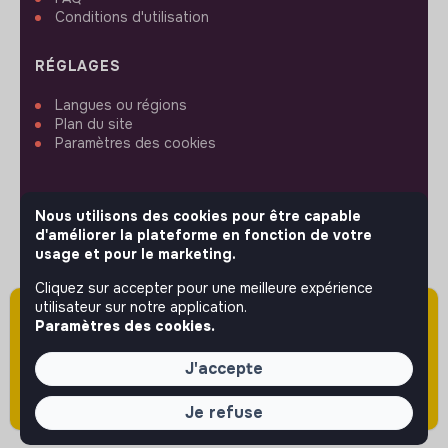
Conditions d'utilisation
RÉGLAGES
Langues ou régions
Plan du site
Paramètres des cookies
Nous utilisons des cookies pour être capable
d'améliorer la plateforme en fonction de votre
SUIVEZ-NOUS
usage et pour le marketing.
Cliquez sur accepter pour une meilleure expérience
utilisateur sur notre application.
Attention cette annonce a été publiée il y a
© 2026 jobs that makesense.
Paramètres des cookies.
plus de 60 jours (le 18/05/2026) et est sans
doute expirée ou non mise à jour.
J'accepte
Je refuse