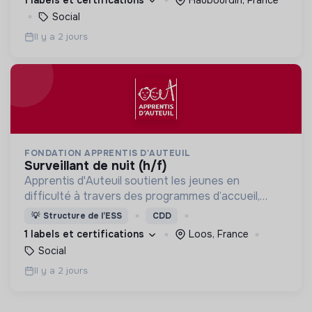
debout.
Social
Il y a 2 jours
FONDATION APPRENTIS D'AUTEUIL
surveillant de nuit (h/f)
Apprentis d'Auteuil soutient les jeunes en
difficulté à travers des programmes d’accueil,
d’éducation, de formation et d’insertion pour leur
💡
Structure de l’ESS
CDD
permettre de devenir des hommes et des femmes
1 labels et certifications
Loos, France
debout.
Social
Il y a 2 jours