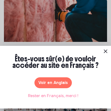
Compétences & formations
Êtes-vous sûr(e) de vouloir
Top 8 des formations en rénovation
accéder au site en Français ?
énergétique des bâtiments
Marianne Roussel
•
21 janvier 2025
Voir en Anglais
Rester en Français, merci !