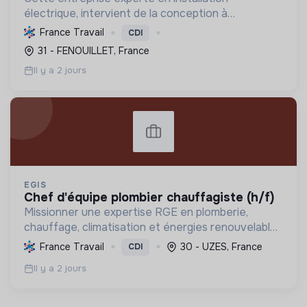
électrique, intervient de la conception à
l'exploitation, notamment pour les centrales
France Travail
CDI
photovoltaïques. Elle contribue à la transition
31 - FENOUILLET, France
écologique avec son Labe...
Il y a 2 jours
EGIS
chef d'équipe plombier chauffagiste (h/f)
Missionner une expertise RGE en plomberie,
chauffage, climatisation et énergies renouvelables
pour les particuliers, professionnels et
France Travail
30 - UZES, France
CDI
collectivités, œuvrant pour la transition
Il y a 2 jours
énergétique et l'effica...