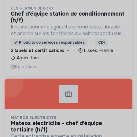
LES FERMES DEBOUT
chef d'équipe station de conditionnement
(h/f)
Innover pour une agriculture nourricière, durable
et ancrée sur les territoires qui soit respectueuse
de l'humain et des écosystèmes
💡
Produits ou services responsables
CDI
2 labels et certifications
Lisses, France
Agriculture
Il y a 2 jours
MATEOS ELECTRICITE
mateos electricite - chef d'équipe
tertiaire (h/f)
Cette entreprise experte en installation