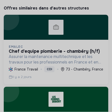
Offres similaires dans d'autres structures
EMALEC
chef d'equipe plomberie - chambéry (h/f)
Assurer la maintenance multitechnique et les
travaux pour les professionnels en France et en
Europe, en intégrant des solutions durables et en
France Travail
73 - Chambéry, France
CDI
promouvant un environnement de travail éthique
Il y a 2 jours
et inclusi...