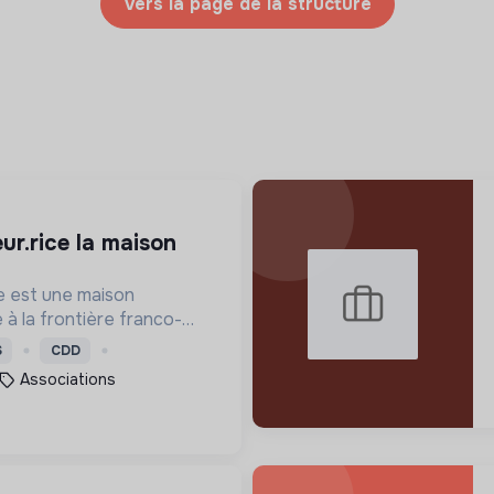
Vers la page de la structure
e est une maison
e à la frontière franco-
fend quotidiennement les
S
CDD
auprès des personnes en
Associations
.