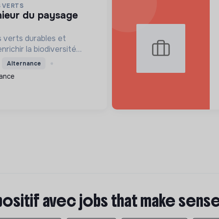
 VERTS
 verts durables et
richir la biodiversité
la nature aux bâtiments et
Alternance
atiques paysagères
rance
l'environnement.
positif avec jobs that make sens