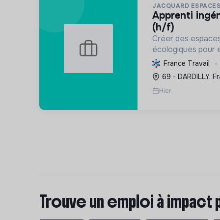
JACQUARD ESPACES
apprenti ingénieur du paysage
(h/f)
Créer des espaces
écologiques pour en
urbaine, intégrer 
France Travail
promouvoir des pr
69 - DARDILLY, F
respectueuses de 
Hier
Trouve un emploi à impact 