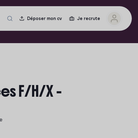
Déposer mon cv
Je recrute
es F/H/X -
le