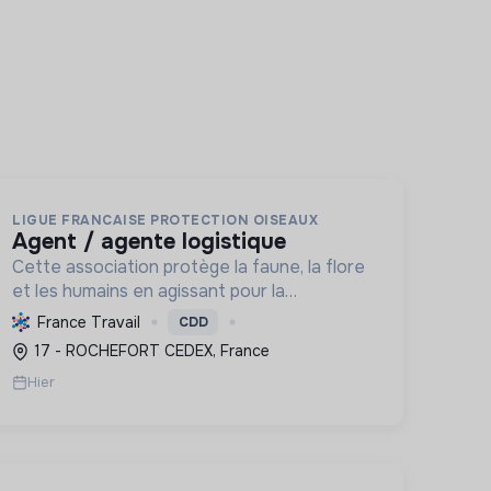
LIGUE FRANCAISE PROTECTION OISEAUX
agent / agente logistique
Cette association protège la faune, la flore
et les humains en agissant pour la
biodiversité. Elle informe, soigne, préserve
France Travail
CDD
les habitats et sensibilise à la transition
17 - ROCHEFORT CEDEX, France
écologique.
Hier