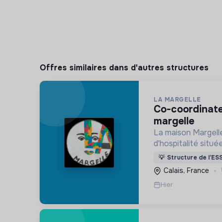
Offres similaires dans d'autres structures
LA MARGELLE
co-coordinateur.rice la maison
margelle
La maison Margell
d'hospitalité situé
britannique qui dé
💡
Structure de l’ES
valeurs d'accueil 
Calais, France
situation d'errance
Hier