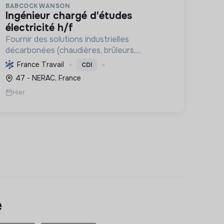
BABCOCK WANSON
ingénieur chargé d'études
électricité h/f
Fournir des solutions industrielles
décarbonées (chaudières, brûleurs,
traitement) et des services associés, tout
France Travail
CDI
en contribuant activement à la transition
47 - NERAC, France
énergétique et écologique mondiale par
Hier
l'inn...
e