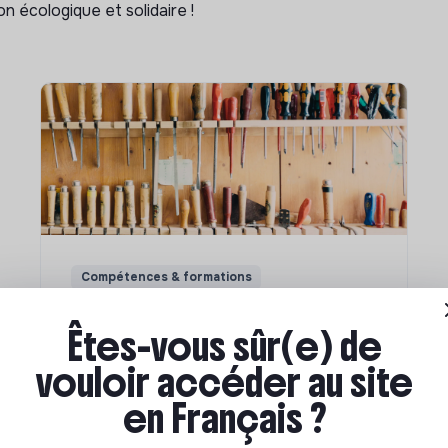
n écologique et solidaire !
Compétences & formations
Comment se former à la
Êtes-vous sûr(e) de
transition écologique ?
vouloir accéder au site
en Français ?
Marianne Roussel
•
09 janvier 2024