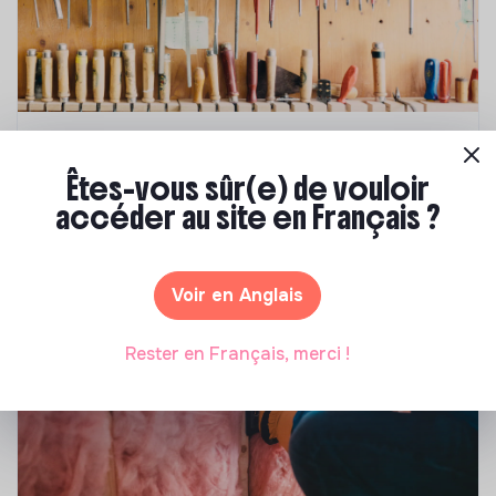
Compétences & formations
Êtes-vous sûr(e) de vouloir
Comment se former à la transition écologique
accéder au site en Français ?
?
Marianne Roussel
•
09 janvier 2024
Voir en Anglais
Rester en Français, merci !