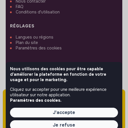
Nous contacter
FAQ
Conditions d'utilisation
RÉGLAGES
Langues ou régions
Plan du site
Paramètres des cookies
Nous utilisons des cookies pour être capable
d'améliorer la plateforme en fonction de votre
SUIVEZ-NOUS
usage et pour le marketing.
Cliquez sur accepter pour une meilleure expérience
utilisateur sur notre application.
Attention cette annonce a été publiée il y a
© 2026 jobs that makesense.
Paramètres des cookies.
plus de 60 jours (le 13/04/2026) et est sans
doute expirée ou non mise à jour.
J'accepte
Je refuse