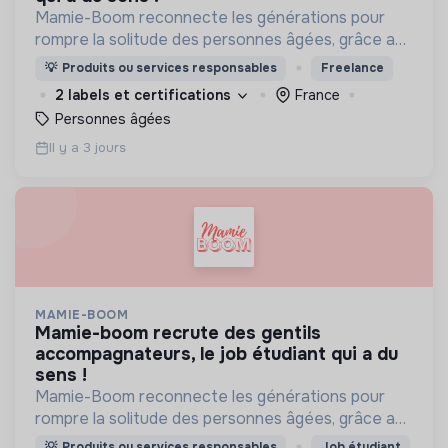
Mamie-Boom reconnecte les générations pour
rompre la solitude des personnes âgées, grâce aux
visites d'étudiants chaque semaine.
💡
Produits ou services responsables
Freelance
2 labels et certifications
France
Personnes âgées
Il y a 3 jours
MAMIE-BOOM
mamie-boom recrute des gentils
accompagnateurs, le job étudiant qui a du
sens !
Mamie-Boom reconnecte les générations pour
rompre la solitude des personnes âgées, grâce aux
visites d'étudiants chaque semaine.
💡
Produits ou services responsables
Job étudiant