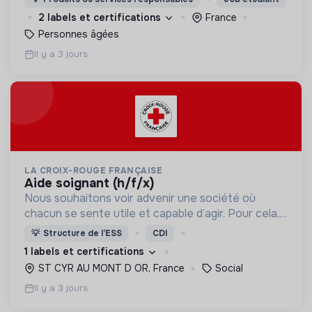
2 labels et certifications
France
Personnes âgées
Il y a 3 jours
LA CROIX-ROUGE FRANÇAISE
aide soignant (h/f/x)
Nous souhaitons voir advenir une société où
chacun se sente utile et capable d’agir. Pour cela,
nous proposons des moyens et des lieux
💡
Structure de l’ESS
CDI
d’engagement innovants et adaptés à tous.
1 labels et certifications
ST CYR AU MONT D OR, France
Social
Il y a 3 jours