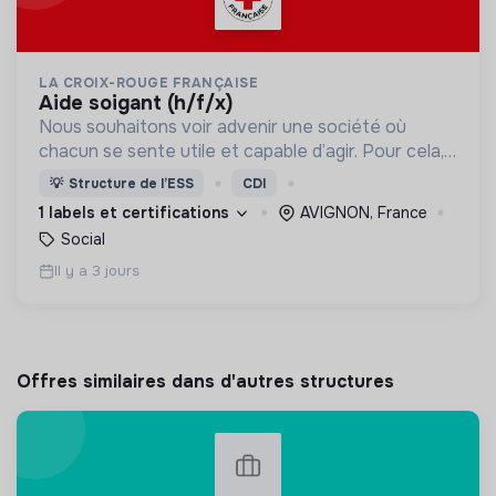
LA CROIX-ROUGE FRANÇAISE
aide soigant (h/f/x)
Nous souhaitons voir advenir une société où
chacun se sente utile et capable d’agir. Pour cela,
nous proposons des moyens et des lieux
💡
Structure de l’ESS
CDI
d’engagement innovants et adaptés à tous.
1 labels et certifications
AVIGNON, France
Social
Il y a 3 jours
Offres similaires dans d'autres structures