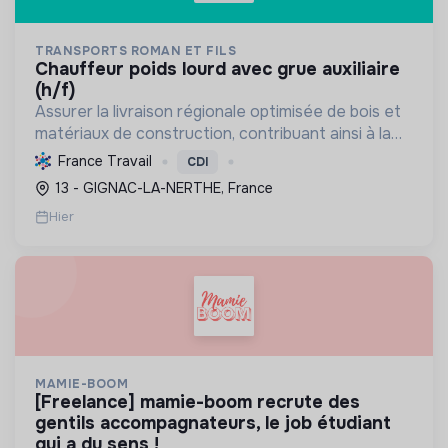
TRANSPORTS ROMAN ET FILS
chauffeur poids lourd avec grue auxiliaire
(h/f)
Assurer la livraison régionale optimisée de bois et
matériaux de construction, contribuant ainsi à la
chaîne d'approvisionnement durable et à
France Travail
CDI
l'efficacité énergétique du transport.
13 - GIGNAC-LA-NERTHE, France
Hier
MAMIE-BOOM
[freelance] mamie-boom recrute des
gentils accompagnateurs, le job étudiant
qui a du sens !