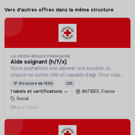
Vers d'autres offres dans la même structure
LA CROIX-ROUGE FRANÇAISE
aide soignant (h/f/x)
Nous souhaitons voir advenir une société où
chacun se sente utile et capable d’agir. Pour cela,
nous proposons des moyens et des lieux
💡
Structure de l’ESS
CDI
d’engagement innovants et adaptés à tous.
1 labels et certifications
ANTIBES, France
Social
Il y a 3 jours