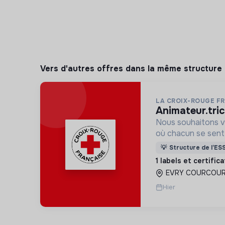
Vers d'autres offres dans la même structure
LA CROIX-ROUGE F
animateur.tri
Nous souhaitons v
où chacun se sente 
Pour cela, nous p
💡
Structure de l’ES
des lieux d’engag
1 labels et certific
adaptés à tous.
EVRY COURCOUR
Hier