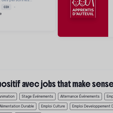
mploi et des projets
CDI
, améliorant le cadre de
e
 métiers verts, pour une
positif avec jobs that make sens
Animation
Stage Événements
Alternance Événements
Emp
Alimentation Durable
Emploi Culture
Emploi Developpement 