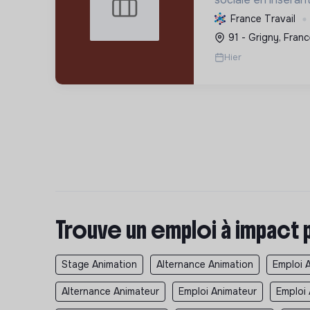
vulnérables par l'e
France Travail
d'intérêt collectif
91 - Grigny, Franc
vie et formant aux
Hier
tr...
Trouve un emploi à impact 
Stage Animation
Alternance Animation
Emploi 
Alternance Animateur
Emploi Animateur
Emploi 