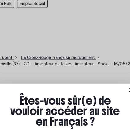
oi RSE
Emploi Social
ecrutent
>
La Croix-Rouge française recrutement
>
sille (37) - CDI - Animateur d'ateliers, Animateur - Social - 16/05
ions à impact
Êtes-vous sûr(e) de
ar où commencer ? Pas de panique, on te propose une
vouloir accéder au site
n écologique et solidaire !
en Français ?