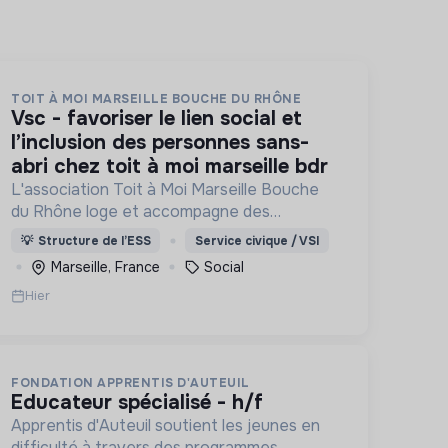
TOIT À MOI MARSEILLE BOUCHE DU RHÔNE
vsc - favoriser le lien social et
l’inclusion des personnes sans-
abri chez toit à moi marseille bdr
L'association Toit à Moi Marseille Bouche
du Rhône loge et accompagne des
personnes sans abris vers un avenir sans
💡
Structure de l’ESS
Service civique / VSI
rue.
Marseille, France
Social
Hier
FONDATION APPRENTIS D'AUTEUIL
educateur spécialisé - h/f
Apprentis d'Auteuil soutient les jeunes en
difficulté à travers des programmes