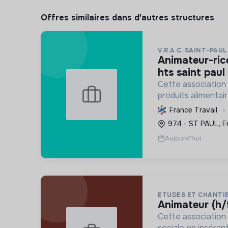
Offres similaires dans d'autres structures
V.R.A.C. SAINT-PAUL
animateur-rice-coordinateur-rice
hts saint paul 
Cette association
produits alimentai
qualité, en vrac, à 
France Travail
habitants des quarti
974 - ST PAUL, F
favorise le lien soci
Aujourd'hui
ETUDES ET CHANTIE
animateur (h/
Cette association 
sociale en inséra