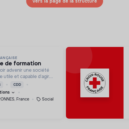
Vers la page de la structure
RANÇAISE
ce de formation
oir advenir une société
utile et capable d’agir.
roposons des moyens et
S
CDD
ement innovants et
ations
ONNES, France
Social