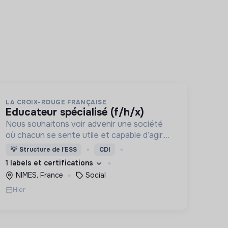
LA CROIX-ROUGE FRANÇAISE
educateur spécialisé (f/h/x)
Nous souhaitons voir advenir une société
où chacun se sente utile et capable d’agir.
Pour cela, nous proposons des moyens et
💡
Structure de l’ESS
CDI
des lieux d’engagement innovants et
1 labels et certifications
adaptés à tous.
NIMES, France
Social
Hier