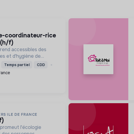
(h/f)
 rend accessibles des
res et d'hygiène de
prix solidaires, aux
Temps partiel
CDD
ers prioritaires. Elle
rance
al, l'écologie et ...
RS ILE DE FRANCE
f)
promeut l'écologie
nt des personnes