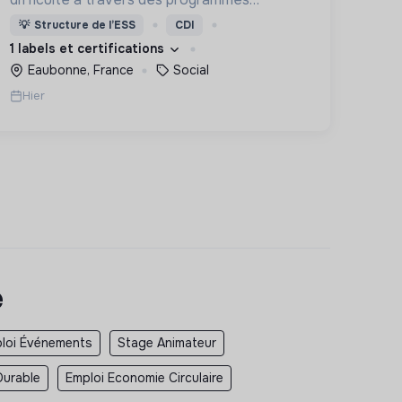
d’accueil, d’éducation, de formation et
💡
Structure de l’ESS
CDI
d’insertion pour leur permettre de devenir
1 labels et certifications
des hommes et des femmes debout.
Eaubonne, France
Social
Hier
e
loi Événements
Stage Animateur
Durable
Emploi Economie Circulaire