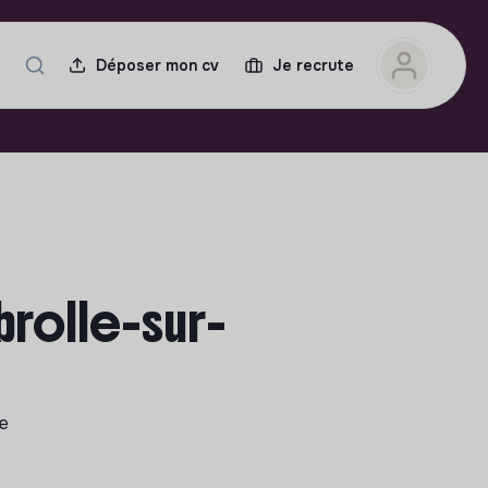
Déposer mon cv
Je recrute
brolle-sur-
le