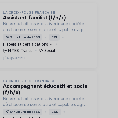
LA CROIX-ROUGE FRANÇAISE
assistant familial (f/h/x)
Nous souhaitons voir advenir une société
où chacun se sente utile et capable d’agir.
Pour cela, nous proposons des moyens et
💡
Structure de l’ESS
CDI
des lieux d’engagement innovants et
1 labels et certifications
adaptés à tous.
NIMES, France
Social
Aujourd'hui
LA CROIX-ROUGE FRANÇAISE
accompagnant éducatif et social
(f/h/x)
Nous souhaitons voir advenir une société
où chacun se sente utile et capable d’agir.
Pour cela, nous proposons des moyens et
💡
Structure de l’ESS
CDD
des lieux d’engagement innovants et