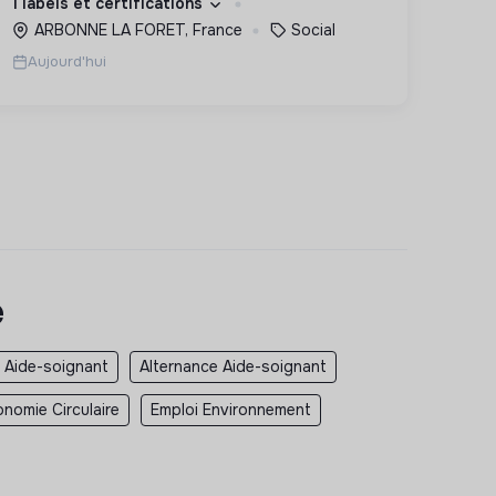
1 labels et certifications
adaptés à tous.
ARBONNE LA FORET, France
Social
Aujourd'hui
e
 Aide-soignant
Alternance Aide-soignant
nomie Circulaire
Emploi Environnement