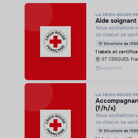
LA CROIX-ROUGE F
aide soignant
Nous souhaitons v
où chacun se sente 
Pour cela, nous p
💡
Structure de l’ES
des lieux d’engag
1 labels et certific
adaptés à tous.
ST CERGUES, Fra
Aujourd'hui
LA CROIX-ROUGE F
accompagnant éducatif et social
(f/h/x)
Nous souhaitons v
où chacun se sente 
Pour cela, nous p
💡
Structure de l’ES
des lieux d’engag