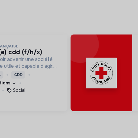
RANÇAISE
(e) cdd (f/h/x)
oir advenir une société
utile et capable d’agir.
roposons des moyens et
S
CDD
ement innovants et
ations
Social