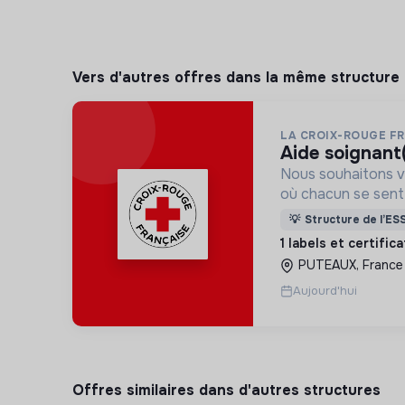
Vers d'autres offres dans la même structure
LA CROIX-ROUGE F
aide soignant
Nous souhaitons v
où chacun se sente 
Pour cela, nous p
💡
Structure de l’ES
des lieux d’engag
1 labels et certific
adaptés à tous.
PUTEAUX, France
Aujourd'hui
Offres similaires dans d'autres structures