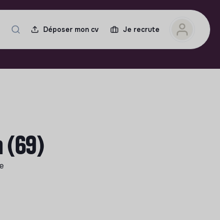
Déposer mon cv
Je recrute
 (69)
le