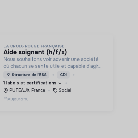
LA CROIX-ROUGE FRANÇAISE
aide soignant (h/f/x)
Nous souhaitons voir advenir une société
où chacun se sente utile et capable d’agir.
Pour cela, nous proposons des moyens et
💡
Structure de l’ESS
CDI
des lieux d’engagement innovants et
1 labels et certifications
adaptés à tous.
PUTEAUX, France
Social
Aujourd'hui