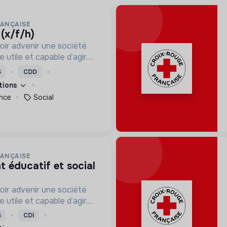
RANÇAISE
 (x/f/h)
oir advenir une société
utile et capable d’agir.
roposons des moyens et
S
CDD
ement innovants et
ations
nce
Social
RANÇAISE
oir advenir une société
utile et capable d’agir.
roposons des moyens et
S
CDI
ement innovants et