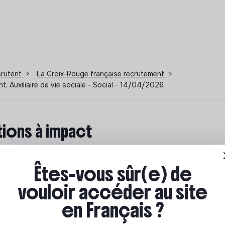
ecrutent
>
La Croix-Rouge française recrutement
>
t, Auxiliaire de vie sociale - Social - 14/04/2026
ions à impact
ar où commencer ? Pas de panique, on te propose une
n écologique et solidaire !
Êtes-vous sûr(e) de
vouloir accéder au site
en Français ?