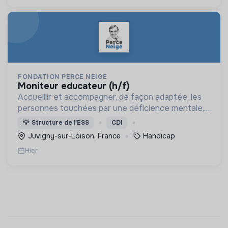
FONDATION PERCE NEIGE
moniteur educateur (h/f)
Accueillir et accompagner, de façon adaptée, les
personnes touchées par une déficience mentale,
un handicap physique ou psychique
💡
Structure de l’ESS
CDI
Juvigny-sur-Loison, France
Handicap
Hier