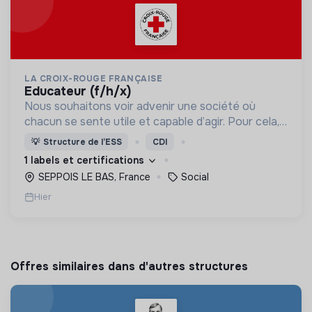
LA CROIX-ROUGE FRANÇAISE
educateur (f/h/x)
Nous souhaitons voir advenir une société où
chacun se sente utile et capable d’agir. Pour cela,
nous proposons des moyens et des lieux
💡
Structure de l’ESS
CDI
d’engagement innovants et adaptés à tous.
1 labels et certifications
SEPPOIS LE BAS, France
Social
Hier
Offres similaires dans d'autres structures