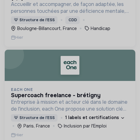
Accueillir et accompagner, de façon adaptée, les
personnes touchées par une déficience mentale,
un handicap physique ou psychique
💡
Structure de l’ESS
CDD
Boulogne-Billancourt, France
Handicap
Hier
EACH ONE
supercoach freelance - brétigny
Entreprise à mission et acteur clé dans le domaine
de l'inclusion, each One propose une solution clé
en main de recrutement et de formation dédiée
1 labels et certifications
💡
Structure de l’ESS
aux personnes réfugiées et éloignées de l’emploi.
Paris, France
Inclusion par l'Emploi
Hier