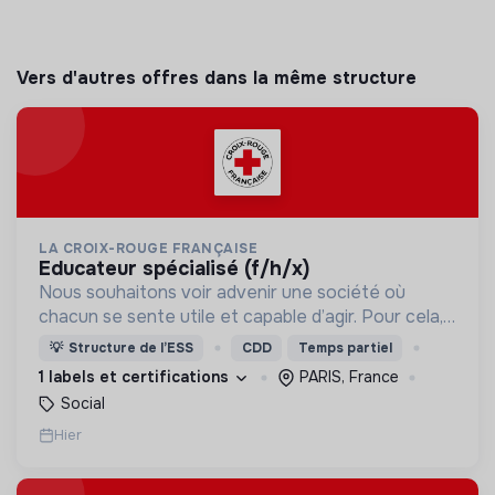
Vers d'autres offres dans la même structure
LA CROIX-ROUGE FRANÇAISE
educateur spécialisé (f/h/x)
Nous souhaitons voir advenir une société où
chacun se sente utile et capable d’agir. Pour cela,
nous proposons des moyens et des lieux
💡
Structure de l’ESS
CDD
Temps partiel
d’engagement innovants et adaptés à tous.
1 labels et certifications
PARIS, France
Social
Hier