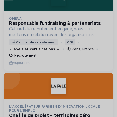
OMEVA
responsable fundraising & partenariats
Cabinet de recrutement engagé, nous vous
mettons en relation avec des organisations
soucieuses de leurs impacts, afin d'œuvrer
💡
Cabinet de recrutement
CDI
ensemble pour un futur souhaitable.
2 labels et certifications
Paris, France
Recrutement
Aujourd'hui
L'ACCÉLÉRATEUR PARISIEN D'INNOVATION LOCALE
POUR L'EMPLOI
chef.fe de projet « territoires zéro