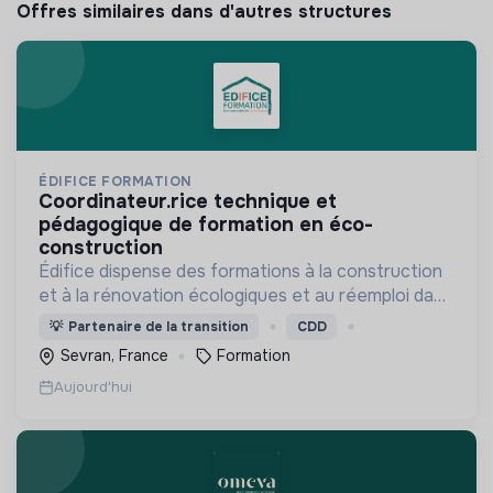
Offres similaires dans d'autres structures
ÉDIFICE FORMATION
coordinateur.rice technique et
pédagogique de formation en éco-
construction
Édifice dispense des formations à la construction
et à la rénovation écologiques et au réemploi dans
le bâtiment. Nos formations s'adressent à des
💡
Partenaire de la transition
CDD
personnes en activité et des demandeurs
Sevran, France
Formation
d'emploi.
Aujourd'hui