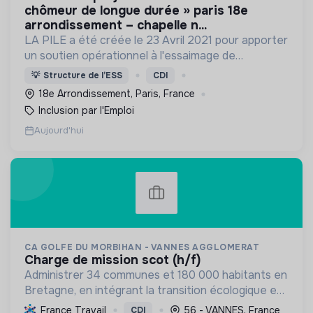
chômeur de longue durée » paris 18e
arrondissement – chapelle n...
LA PILE a été créée le 23 Avril 2021 pour apporter
un soutien opérationnel à l'essaimage de
l’expérimentation "Territoires Zéro Chômeur de
💡
Structure de l’ESS
CDI
Longue Durée" à Paris
18e Arrondissement, Paris, France
Inclusion par l'Emploi
Aujourd'hui
CA GOLFE DU MORBIHAN - VANNES AGGLOMERAT
charge de mission scot (h/f)
Administrer 34 communes et 180 000 habitants en
Bretagne, en intégrant la transition écologique et
sociale par une planification résiliente, des achats
France Travail
56 - VANNES, France
CDI