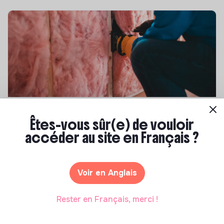
Compétences & formations
Êtes-vous sûr(e) de vouloir
Top 8 des formations en rénovation
accéder au site en Français ?
énergétique des bâtiments
Marianne Roussel
•
21 janvier 2025
Voir en Anglais
Rester en Français, merci !