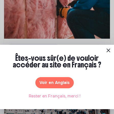
Compétences & formations
Êtes-vous sûr(e) de vouloir
Top 8 des formations en rénovation
énergétique des bâtiments
accéder au site en Français ?
Marianne Roussel
•
21 janvier 2025
Voir en Anglais
Rester en Français, merci !