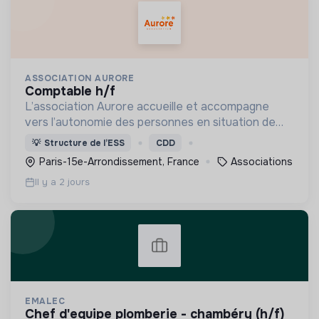
ASSOCIATION AURORE
comptable h/f
L’association Aurore accueille et accompagne
vers l’autonomie des personnes en situation de
précarité ou d’exclusion via l’hébergement, les
💡
Structure de l’ESS
CDD
soins et l’insertion sociale et professionnelle.
Paris-15e-Arrondissement, France
Associations
Il y a 2 jours
EMALEC
chef d'equipe plomberie - chambéry (h/f)