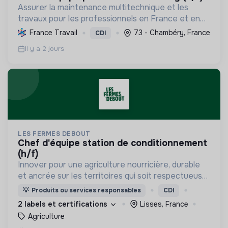
Assurer la maintenance multitechnique et les
travaux pour les professionnels en France et en
Europe, en intégrant des solutions durables et en
France Travail
73 - Chambéry, France
CDI
promouvant un environnement de travail éthique
Il y a 2 jours
et inclusi...
LES FERMES DEBOUT
chef d'équipe station de conditionnement
(h/f)
Innover pour une agriculture nourricière, durable
et ancrée sur les territoires qui soit respectueuse
de l'humain et des écosystèmes
💡
Produits ou services responsables
CDI
2 labels et certifications
Lisses, France
Agriculture