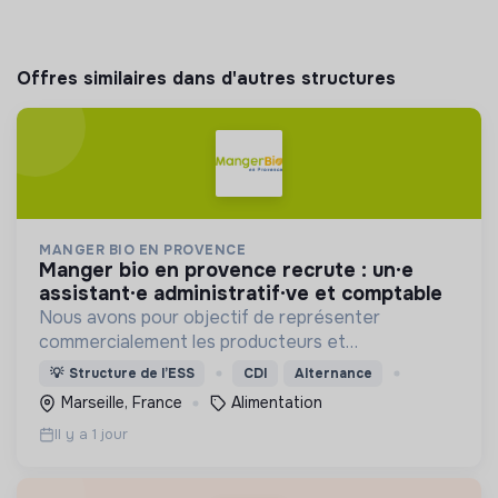
Offres similaires dans d'autres structures
MANGER BIO EN PROVENCE
manger bio en provence recrute : un·e
assistant·e administratif·ve et comptable
Nous avons pour objectif de représenter
commercialement les producteurs et
transformateurs BIO de la région SUD auprès des
💡
Structure de l’ESS
CDI
Alternance
collectivités afin d’introduire les produits BIO et
Marseille, France
Alimentation
LOCAUX dans les cantines.
Il y a 1 jour