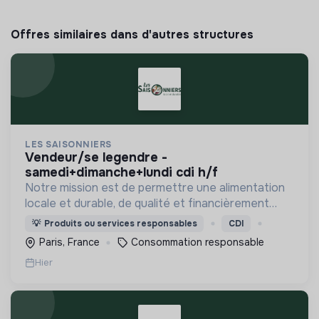
Offres similaires dans d'autres structures
LES SAISONNIERS
vendeur/se legendre -
samedi+dimanche+lundi cdi h/f
Notre mission est de permettre une alimentation
locale et durable, de qualité et financièrement
abordable.
💡
Produits ou services responsables
CDI
Paris, France
Consommation responsable
Hier