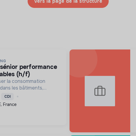
Vers la page de la structure
ING
ables (h/f)
ser la consommation
 dans les bâtiments,
décarbonation et la
CDI
entaire pour une
, France
ique durable.