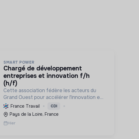
SMART POWER
chargé de développement
entreprises et innovation f/h
(h/f)
Cette association fédère les acteurs du
Grand Ouest pour accélérer l'innovation en
énergie, électronique et décarbonation,
France Travail
CDI
favorisant une transition écologique et le
Pays de la Loire, France
développement économique régional.
Hier