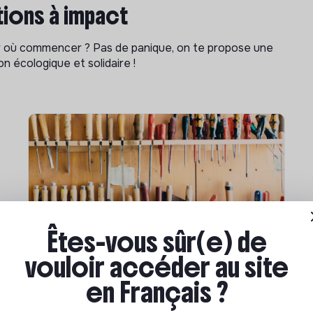
ions à impact
ar où commencer ? Pas de panique, on te propose une
n écologique et solidaire !
Êtes-vous sûr(e) de
Compétences & formations
vouloir accéder au site
Comment se former à la
en Français ?
transition écologique ?