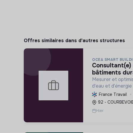
Offres similaires dans d'autres structures
OCEA SMART BUILD
consultant(e) sénior performance
bâtiments dur
Mesurer et optimi
d'eau et d'énergie
accompagner leur 
France Travail
conformité réglem
92 - COURBEVOIE
transition énergét
Hier