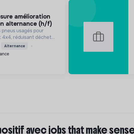
n alternance (h/f)
s pneus usagés pour
t 4x4, réduisant déchets
promouvant l'économie
Alternance
uveraineté industrielle
rance
créant des emplois ...
positif avec jobs that make sens