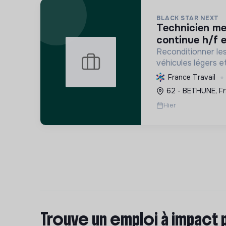
BLACK STAR NEXT
technicien mesure amélioration
continue h/f e
Reconditionner le
véhicules légers e
et émissions, en 
France Travail
circulaire et la so
62 - BETHUNE, F
française, tout en 
Hier
Trouve un emploi à impact 