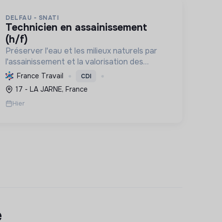
DELFAU - SNATI
technicien en assainissement
(h/f)
Préserver l'eau et les milieux naturels par
l'assainissement et la valorisation des
déchets. Contribuer à la transition
France Travail
CDI
écologique via l'économie circulaire et la
17 - LA JARNE, France
décarbonation.
Hier
e