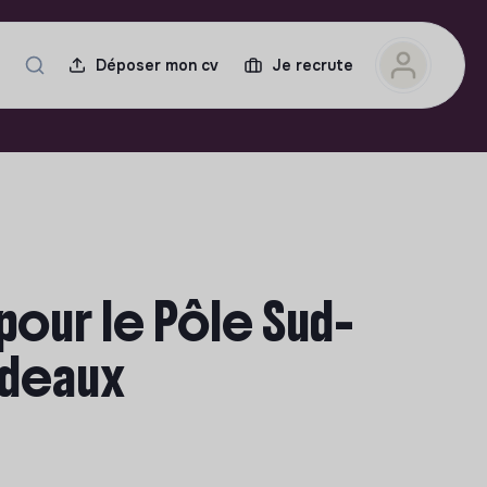
Déposer mon cv
Je recrute
our le Pôle Sud-
rdeaux