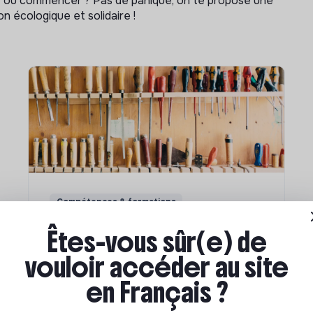
ar où commencer ? Pas de panique, on te propose une
n écologique et solidaire !
Compétences & formations
Comment se former à la
Êtes-vous sûr(e) de
transition écologique ?
vouloir accéder au site
en Français ?
Marianne Roussel
•
09 janvier 2024