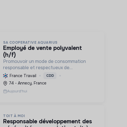
SA COOPERATIVE AQUARIUS
employé de vente polyvalent
(h/f)
Promouvoir un mode de consommation
responsable et respectueux de
l'environnement, en offrant des produits bio
France Travail
CDD
et équitables, en réduisant les déchets et
74 - Annecy, France
en soutenant l'économie locale et solidaire.
Aujourd'hui
TOIT À MOI
responsable développement des