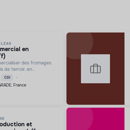
ELZAS
f)
ercialiser des fromages
s de terroir, en
ture locale et biologique,
CDI
 un modèle économique
ARADE, France
.
RE