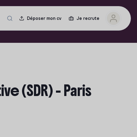
Déposer mon cv
Je recrute
e (SDR) - Paris