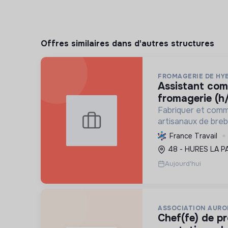
Offres similaires dans d'autres structures
FROMAGERIE DE HY
assistant commercial en
fromagerie (h/
Fabriquer et comm
artisanaux de brebi
soutenant l'agricul
France Travail
et en promouvant
48 - HURES LA P
et social équitable
Aujourd'hui
ASSOCIATION AURO
chef(fe) de production et