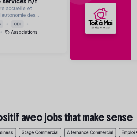
 services h/f
re accueille et
l’autonomie des
tion de précarité ou
S
CDI
ébergement, les soins et
Associations
 et professionnelle.
ositif avec jobs that make sense
usiness
Stage Commercial
Alternance Commercial
Emploi