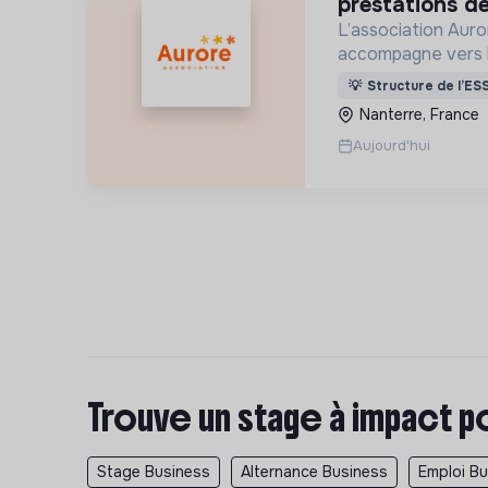
prestations de
L’association Auro
accompagne vers 
personnes en situa
💡
Structure de l’ES
d’exclusion via l’h
Nanterre, France
l’insertion sociale
Aujourd'hui
Trouve un stage à impact p
Stage Business
Alternance Business
Emploi B