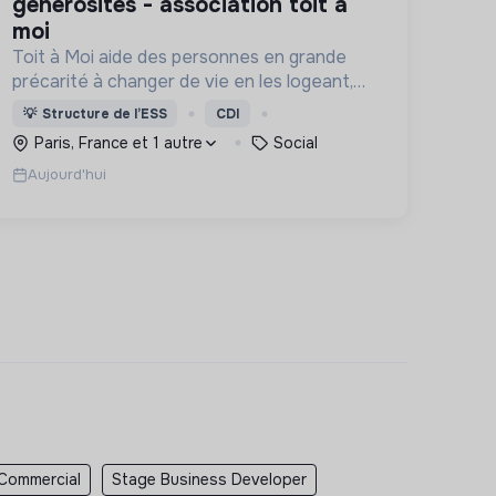
générosités - association toit à
moi
Toit à Moi aide des personnes en grande
précarité à changer de vie en les logeant,
en les accompagnant pour résoudre leurs
💡
Structure de l’ESS
CDI
problématiques, et en créant du lien social
Paris, France et 1 autre
Social
pour sortir de l'exclusion.
Aujourd'hui
 Commercial
Stage Business Developer