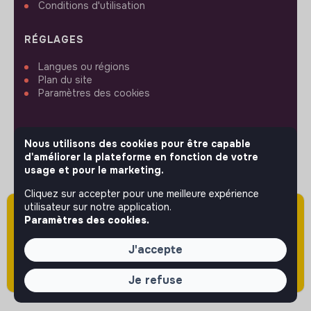
Conditions d'utilisation
RÉGLAGES
Langues ou régions
Plan du site
Paramètres des cookies
Nous utilisons des cookies pour être capable
d'améliorer la plateforme en fonction de votre
SUIVEZ-NOUS
usage et pour le marketing.
Cliquez sur accepter pour une meilleure expérience
utilisateur sur notre application.
Attention cette annonce a été publiée il y a
© 2026 jobs that makesense.
Paramètres des cookies.
plus de 60 jours (le 13/05/2026) et est sans
doute expirée ou non mise à jour.
J'accepte
Je refuse