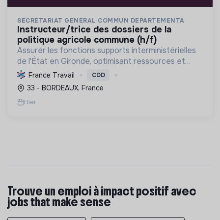
SECRETARIAT GENERAL COMMUN DEPARTEMENTA
instructeur/trice des dossiers de la
politique agricole commune (h/f)
Assurer les fonctions supports interministérielles
de l'État en Gironde, optimisant ressources et
services, pour une administration efficiente et
France Travail
CDD
engagée dans la transition écologique et le
33 - BORDEAUX, France
développem...
Hier
Trouve un emploi à impact positif avec
jobs that make sense