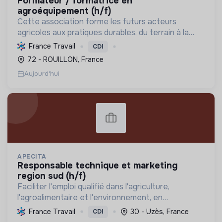
formateur / formatrice en
agroéquipement (h/f)
Cette association forme les futurs acteurs
agricoles aux pratiques durables, du terrain à la
gestion, favorisant une transition écologique et le
France Travail
CDI
renouvellement des générations via
72 - ROUILLON, France
l'apprentissage.
Aujourd'hui
APECITA
responsable technique et marketing
region sud (h/f)
Faciliter l'emploi qualifié dans l'agriculture,
l'agroalimentaire et l'environnement, en
promouvant l'agroécologie et les biosolutions pour
France Travail
30 - Uzès, France
CDI
une transition durable et respectueuse de la