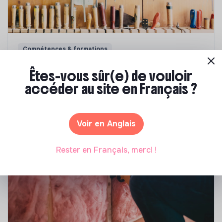
Compétences & formations
Comment se former à la transition écologique
Êtes-vous sûr(e) de vouloir
?
accéder au site en Français ?
Marianne Roussel
•
09 janvier 2024
Voir en Anglais
Rester en Français, merci !