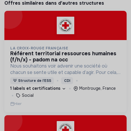
Offres similaires dans d'autres structures
LA CROIX-ROUGE FRANÇAISE
référent territorial ressources humaines
(f/h/x) - padom na occ
Nous souhaitons voir advenir une société où
chacun se sente utile et capable d’agir. Pour cela,
nous proposons des moyens et des lieux
💡
Structure de l’ESS
CDI
d’engagement innovants et adaptés à tous.
1 labels et certifications
Montrouge, France
Social
Hier