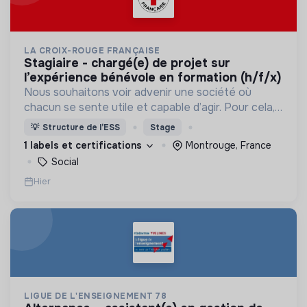
LA CROIX-ROUGE FRANÇAISE
stagiaire - chargé(e) de projet sur
l’expérience bénévole en formation (h/f/x)
Nous souhaitons voir advenir une société où
chacun se sente utile et capable d’agir. Pour cela,
nous proposons des moyens et des lieux
💡
Structure de l’ESS
Stage
d’engagement innovants et adaptés à tous.
1 labels et certifications
Montrouge, France
Social
Hier
LIGUE DE L'ENSEIGNEMENT 78