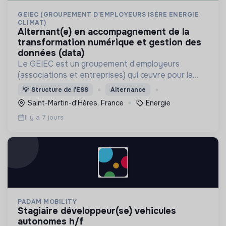
GEIEC (GROUPEMENT D'EMPLOYEURS ISÈRE ENERGIE
CLIMAT)
alternant(e) en accompagnement de la
transformation numérique et gestion des
données (data)
Le GEIEC est un groupement d’employeurs
(associations et entreprises) qui œuvre pour la
transition énergétique et agit pour des modes de
💡
Structure de l’ESS
Alternance
vie durables sur le territoire isérois.
Saint-Martin-d'Hères, France
Energie
recrutement@geiec.org
Il y a 7 jours
PADAM MOBILITY
stagiaire développeur(se) vehicules
autonomes h/f