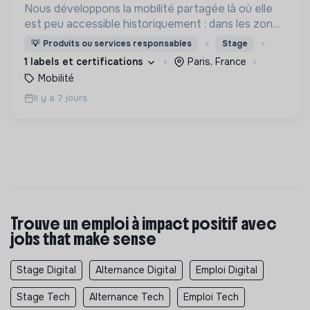
Nous développons la mobilité partagée là où elle
est peu accessible historiquement : dans les zones
périurbaines et rurales, en heures creuses, pour
💡
Produits ou services responsables
Stage
les personnes à mobilité réduite.
1 labels et certifications
Paris, France
Mobilité
Il y a 7 jours
Trouve un emploi à impact positif avec
jobs that make sense
Stage Digital
Alternance Digital
Emploi Digital
Stage Tech
Alternance Tech
Emploi Tech