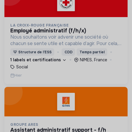
LA CROIX-ROUGE FRANÇAISE
employé administratif (f/h/x)
Nous souhaitons voir advenir une société où
chacun se sente utile et capable d’agir. Pour cela,
nous proposons des moyens et des lieux
💡
Structure de l’ESS
CDD
Temps partiel
d’engagement innovants et adaptés à tous.
1 labels et certifications
NIMES, France
Social
Hier
GROUPE ARES
assistant administratif support - f/h