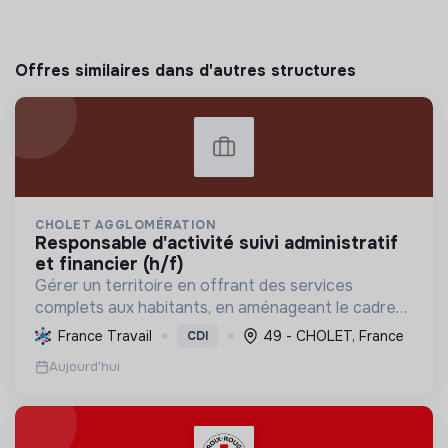
Offres similaires dans d'autres structures
CHOLET AGGLOMÉRATION
responsable d'activité suivi administratif
et financier (h/f)
Gérer un territoire en offrant des services
complets aux habitants, en aménageant le cadre
de vie et en promouvant une transition écologique
France Travail
49 - CHOLET, France
CDI
et sociale durable, via des politiques ambitieuses.
Aujourd'hui