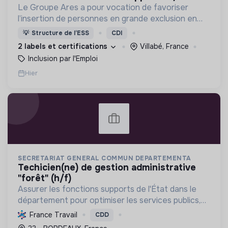
Le Groupe Ares a pour vocation de favoriser
l’insertion de personnes en grande exclusion en
leur offrant un travail et un accompagnement
💡
Structure de l’ESS
CDI
social adaptés.
2 labels et certifications
Villabé, France
Inclusion par l'Emploi
Hier
SECRETARIAT GENERAL COMMUN DEPARTEMENTA
techicien(ne) de gestion administrative
"forêt" (h/f)
Assurer les fonctions supports de l'État dans le
département pour optimiser les services publics,
en contribuant à la politique forestière et à la
France Travail
CDD
transition écologique via une gestion durable.