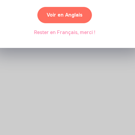
Comment se former à la
transition écologique ?
Voir en Anglais
Rester en Français, merci !
Marianne Roussel
•
09 janvier 2024