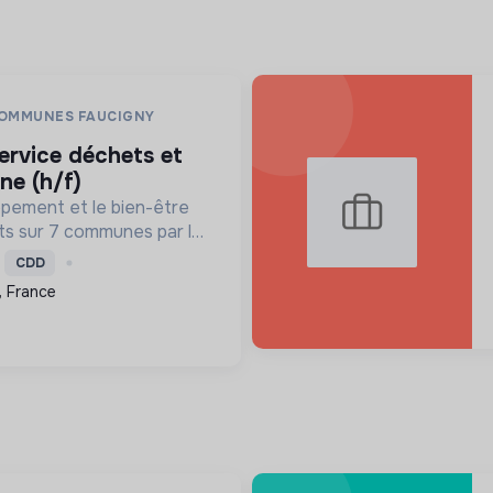
OMMUNES FAUCIGNY
ne (h/f)
ppement et le bien-être
ts sur 7 communes par la
es publics, l'économie,
CDD
 la cohésion sociale, en
 France
itions écolo...