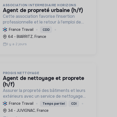
ASSOCIATION INTERMEDIAIRE HORIZONS
agent de propreté urbaine (h/f)
Cette association favorise l'insertion
professionnelle et le retour à l'emploi de
personnes en difficulté. Elle les
France Travail
CDD
accompagne, développe leurs
64 - BIARRITZ, France
compétences et leur offre une expérience
Il y a 2 jours
terrain, contri...
PROGIS NETTOYAGE
agent de nettoyage et proprete
(h/f)
Assurer la propreté des bâtiments et leurs
extérieurs avec un service de nettoyage
complet et efficace, contribuant
France Travail
Temps partiel
CDI
potentiellement à la transition écologique
34 - JUVIGNAC, France
par des pratiques durables et sociales vi...