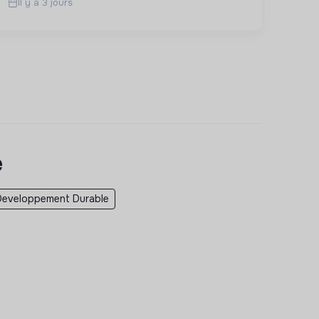
Il y a 3 jours
e
Developpement Durable