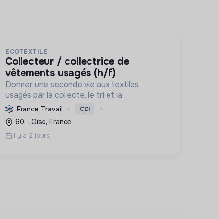
ECOTEXTILE
collecteur / collectrice de
vêtements usagés (h/f)
Donner une seconde vie aux textiles
usagés par la collecte, le tri et la
valorisation, en innovant pour une
France Travail
CDI
économie 100% circulaire et créatrice
60 - Oise, France
d'emplois durables.
Il y a 2 jours