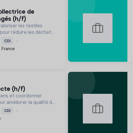
gés (h/f)
valoriser les textiles
our réduire les déchets,
ie circulaire et créer des
CDI
éveloppant des solutions
, France
ecte (h/f)
yens et coordonner
our améliorer la qualité de
à travers des services
CDI
veloppement économique
e
de l'environnemen...