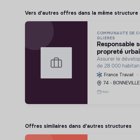
Vers d'autres offres dans la même structure
COMMUNAUTE DE C
GLIERES
responsable service déchets et
propreté urbai
Assurer le dévelo
de 28 000 habitan
gestion des servic
France Travail
l'environnement et
74 - BONNEVILLE,
favorisant les trans
Hier
Offres similaires dans d'autres structures