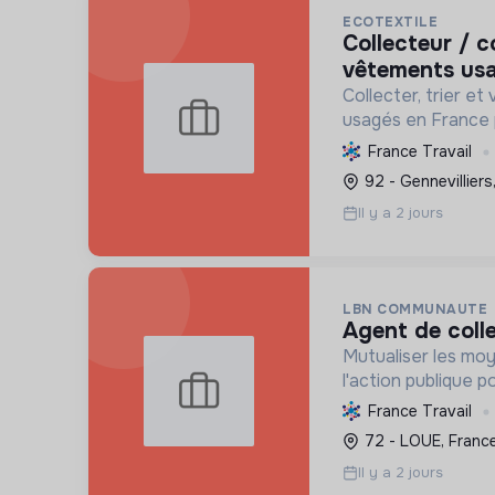
ECOTEXTILE
collecteur / collectrice de
vêtements usa
Collecter, trier et 
usagés en France p
favoriser l'économ
France Travail
emplois, tout en d
92 - Gennevilliers
innovantes.
Il y a 2 jours
LBN COMMUNAUTE
agent de coll
Mutualiser les mo
l'action publique p
vie des habitants 
France Travail
essentiels, le dé
72 - LOUE, Franc
et la préservation 
Il y a 2 jours