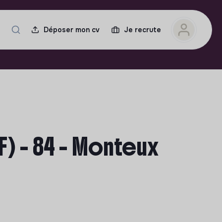
Déposer mon cv
Je recrute
F) - 84 - Monteux