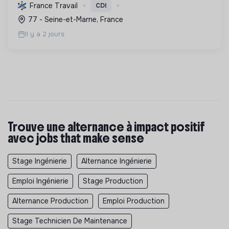
et entreprises, améliorant la qualité de l'eau et
France Travail
CDI
contribuant à une gestion durable de cette
77 - Seine-et-Marne, France
ressou...
Il y a 2 jours
Trouve une alternance à impact positif
avec jobs that make sense
Stage Ingénierie
Alternance Ingénierie
Emploi Ingénierie
Stage Production
Alternance Production
Emploi Production
Stage Technicien De Maintenance