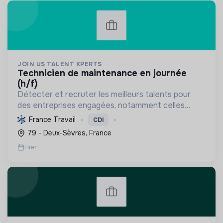
JOIN US TALENT XPERTS
technicien de maintenance en journée
(h/f)
Détecter et recruter les meilleurs talents pour
des entreprises engagées, notamment celles
favorisant l'économie circulaire et l'efficacité
France Travail
CDI
industrielle, afin de soutenir leur croissance
79 - Deux-Sèvres, France
durable.
Hier