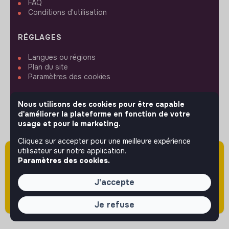
FAQ
Conditions d'utilisation
RÉGLAGES
Langues ou régions
Plan du site
Paramètres des cookies
Nous utilisons des cookies pour être capable
d'améliorer la plateforme en fonction de votre
usage et pour le marketing.
SUIVEZ-NOUS
Cliquez sur accepter pour une meilleure expérience
utilisateur sur notre application.
Attention cette annonce a été publiée il y a
Paramètres des cookies.
plus de 60 jours (le 18/02/2026) et est sans
© 2026 jobs that makesense.
doute expirée ou non mise à jour.
J'accepte
Je refuse