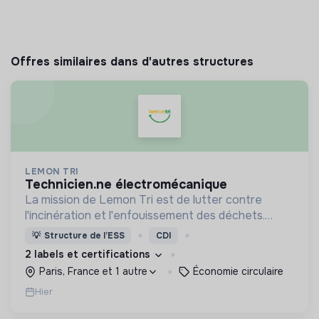
Offres similaires dans d'autres structures
LEMON TRI
technicien.ne électromécanique
La mission de Lemon Tri est de lutter contre
l'incinération et l'enfouissement des déchets.
Adoptez les bons zestes à nos côtés !
💡
Structure de l’ESS
CDI
2 labels et certifications
Paris, France et 1 autre
Économie circulaire
Hier