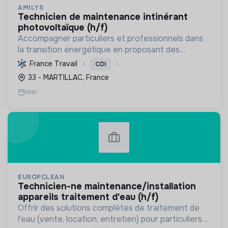
AMILYS
technicien de maintenance intinérant
photovoltaïque (h/f)
Accompagner particuliers et professionnels dans
la transition énergétique en proposant des
solutions durables pour réduire la consommation,
France Travail
CDI
favoriser les renouvelables et améliorer le
33 - MARTILLAC, France
confort.
Hier
EUROPCLEAN
technicien-ne maintenance/installation
appareils traitement d'eau (h/f)
Offrir des solutions complètes de traitement de
l'eau (vente, location, entretien) pour particuliers