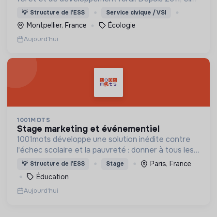
lutte pour la préservation de la forêt et de la
💡
Structure de l’ESS
Service civique / VSI
biodiversité en Colombie au Pérou et en France
Montpellier, France
Écologie
Aujourd'hui
1001MOTS
stage marketing et événementiel
1001mots développe une solution inédite contre
l'échec scolaire et la pauvreté : donner à tous les
enfants les 1000 premiers mots nécessaires pour
Paris, France
💡
Structure de l’ESS
Stage
leur entrée à l'école à 3 ans.
Éducation
Aujourd'hui