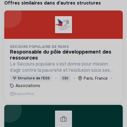
Offres similaires dans d'autres structures
SECOURS POPULAIRE DE PARIS
responsable du pôle développement des
ressources
Le Secours populaire s’est donné pour mission
d’agir contre la pauvreté et l’exclusion sous ses
formes, en France et dans le monde.
Paris, France
💡
Structure de l’ESS
CDI
Associations
Aujourd'hui