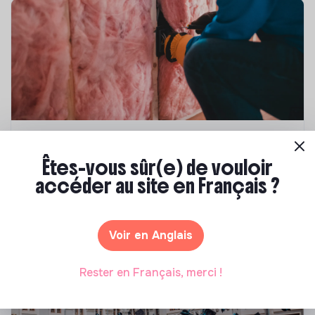
Compétences & formations
Êtes-vous sûr(e) de vouloir
Top 8 des formations en rénovation
accéder au site en Français ?
énergétique des bâtiments
Marianne Roussel
•
21 janvier 2025
Voir en Anglais
Rester en Français, merci !