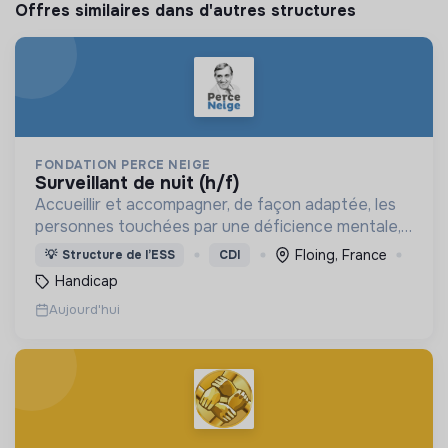
Offres similaires dans d'autres structures
FONDATION PERCE NEIGE
surveillant de nuit (h/f)
Accueillir et accompagner, de façon adaptée, les
personnes touchées par une déficience mentale,
un handicap physique ou psychique
Floing, France
💡
Structure de l’ESS
CDI
Handicap
Aujourd'hui