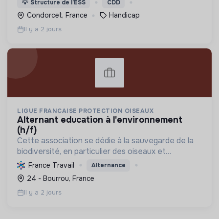
💡
Structure de l’ESS
CDD
Condorcet, France
Handicap
Il y a 2 jours
LIGUE FRANCAISE PROTECTION OISEAUX
alternant education à l'environnement
(h/f)
Cette association se dédie à la sauvegarde de la
biodiversité, en particulier des oiseaux et
écosystèmes, par la connaissance, la protection, la
France Travail
Alternance
gestion et l'éducation, pour une relation
24 - Bourrou, France
harmonieuse e...
Il y a 2 jours