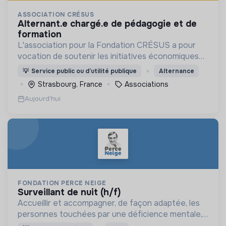
ASSOCIATION CRÉSUS
alternant.e chargé.e de pédagogie et de
formation
L'association pour la Fondation CRÉSUS a pour
vocation de soutenir les initiatives économiques
et sociales qui agissent pour la prévention du
💡
Service public ou d’utilité publique
Alternance
risque d’exclusion financière.
Strasbourg, France
Associations
Aujourd'hui
FONDATION PERCE NEIGE
surveillant de nuit (h/f)
Accueillir et accompagner, de façon adaptée, les
personnes touchées par une déficience mentale,
un handicap physique ou psychique