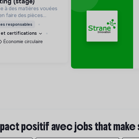
ting (stage)
e à des matières vouées
en faire des pièces
les. Notre manufacture
ces responsables
it en circuit court et dans
 et certifications
et solidaire.
Économie circulaire
pact positif avec jobs that make