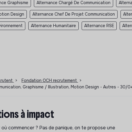
ance Graphisme
Alternance Chargé De Communication
Altern
otion Design
Alternance Chef De Projet Communication
Alte
vironnement
Alternance Humanitaire
Alternance RSE
Alte
ecrutent
>
Fondation OCH recrutement
>
munication, Graphisme / Illustration, Motion Design - Autres - 30
ions à impact
ar où commencer ? Pas de panique, on te propose une