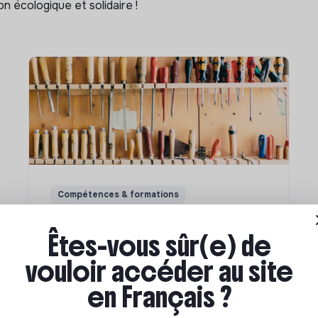
n écologique et solidaire !
Compétences & formations
Comment se former à la
Êtes-vous sûr(e) de
transition écologique ?
vouloir accéder au site
en Français ?
Marianne Roussel
•
09 janvier 2024