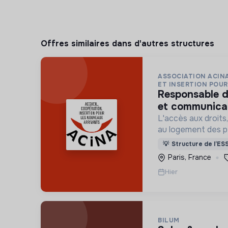
Offres similaires dans d'autres structures
ASSOCIATION ACINA
ET INSERTION POUR 
responsable de développement
et communicat
L'accès aux droits, 
au logement des p
situation de grand
💡
Structure de l’ES
indigne ou précaire
Paris, France
hôtels sociaux, etc
Hier
BILUM