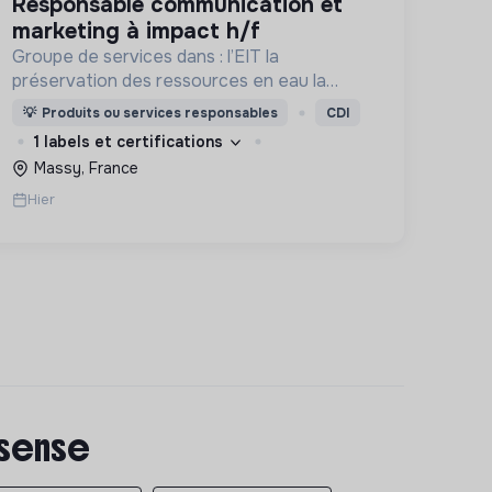
responsable communication et
marketing à impact h/f
Groupe de services dans : l’EIT la
préservation des ressources en eau la
prévention des inondations l’agriculture
💡
Produits ou services responsables
CDI
durable et les écosystèmes terrestres les
1 labels et certifications
sciences cognitives
Massy, France
Hier
 sense