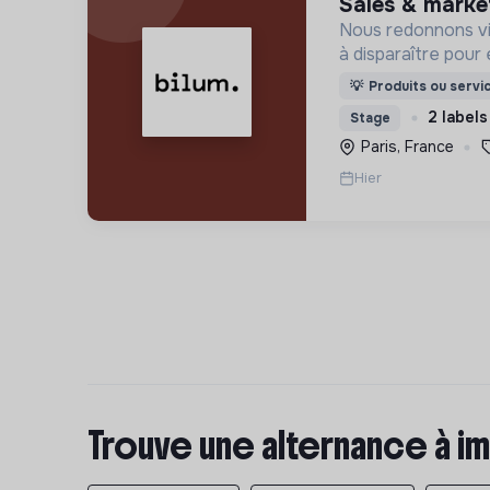
sales & marke
Nous redonnons vi
à disparaître pour 
uniques et origina
💡
Produits ou servi
d’upcycling s'inscr
2 labels
Stage
l’économie sociale 
Paris, France
Hier
Trouve une alternance à im