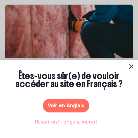
Compétences & formations
Êtes-vous sûr(e) de vouloir
Top 8 des formations en rénovation
accéder au site en Français ?
énergétique des bâtiments
Marianne Roussel
•
21 janvier 2025
Voir en Anglais
Rester en Français, merci !