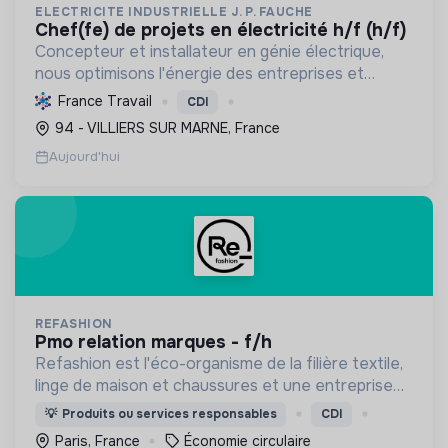
ELECTRICITE INDUSTRIELLE J. P. FAUCHE
chef(fe) de projets en électricité h/f (h/f)
Concepteur et installateur en génie électrique,
nous optimisons l'énergie des entreprises et
collectivités. Engagés dans la transition
France Travail
CDI
écologique avec le Label RGE, nous offrons des
94 - VILLIERS SUR MARNE, France
solutions innovant...
Aujourd'hui
REFASHION
pmo relation marques - f/h
Refashion est l'éco-organisme de la filière textile,
linge de maison et chaussures et une entreprise
privée à but non lucratif, agréée, depuis 2009, par
💡
Produits ou services responsables
CDI
le Ministère de la Transition écologique.
Paris, France
Économie circulaire