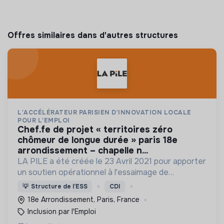
Offres similaires dans d'autres structures
L'ACCÉLÉRATEUR PARISIEN D'INNOVATION LOCALE
POUR L'EMPLOI
chef.fe de projet « territoires zéro
chômeur de longue durée » paris 18e
arrondissement – chapelle n...
LA PILE a été créée le 23 Avril 2021 pour apporter
un soutien opérationnel à l'essaimage de
l’expérimentation "Territoires Zéro Chômeur de
💡
Structure de l’ESS
CDI
Longue Durée" à Paris
18e Arrondissement, Paris, France
Inclusion par l'Emploi