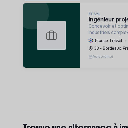
EPSYL
ingénieur proj
Concevoir et opti
industriels comple
carbone et la mobil
France Travail
s'appuyant sur l'i
33 - Bordeaux, Fr
démarche RSE.
Aujourd'hui
Trouve une alternance à im