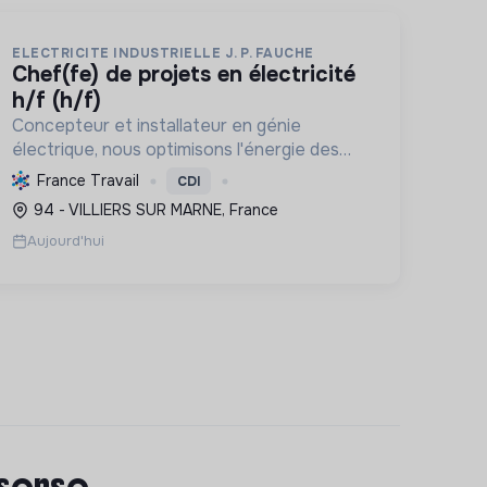
ELECTRICITE INDUSTRIELLE J. P. FAUCHE
chef(fe) de projets en électricité
h/f (h/f)
Concepteur et installateur en génie
électrique, nous optimisons l'énergie des
entreprises et collectivités. Engagés dans
France Travail
CDI
la transition écologique avec le Label RGE,
94 - VILLIERS SUR MARNE, France
nous offrons des solutions innovant...
Aujourd'hui
 sense