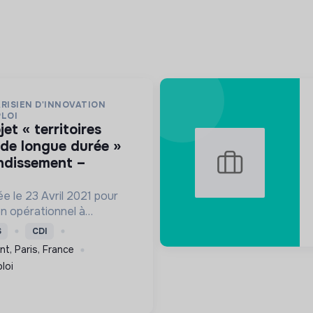
RISIEN D'INNOVATION
PLOI
de longue durée »
ondissement –
e le 23 Avril 2021 pour
n opérationnel à
xpérimentation
S
CDI
 Chômeur de Longue
t, Paris, France
loi