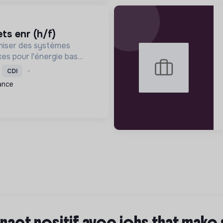
ets enr (h/f)
miser des systèmes
xes pour l'énergie bas
ité durable, en
CDI
nnovation et une
ance
pact positif avec jobs that make