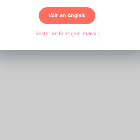
Comment se former à la
transition écologique ?
Voir en Anglais
Rester en Français, merci !
Marianne Roussel
•
09 janvier 2024