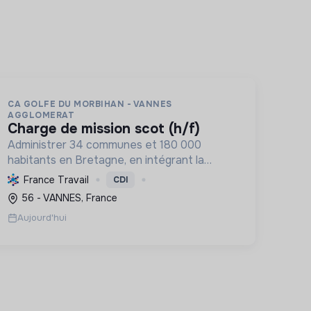
CA GOLFE DU MORBIHAN - VANNES
AGGLOMERAT
charge de mission scot (h/f)
Administrer 34 communes et 180 000
habitants en Bretagne, en intégrant la
transition écologique et sociale par une
France Travail
CDI
planification résiliente, des achats durables
56 - VANNES, France
et le soutien à l'économie verte.
Aujourd'hui