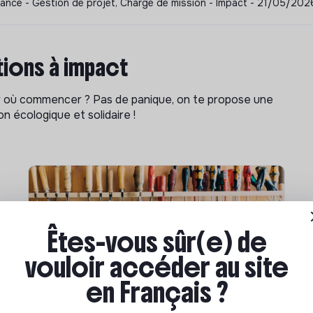
nance - Gestion de projet, Chargé de mission - Impact - 21/05/202
ions à impact
ar où commencer ? Pas de panique, on te propose une
n écologique et solidaire !
Êtes-vous sûr(e) de
vouloir accéder au site
en Français ?
Compétences & formations