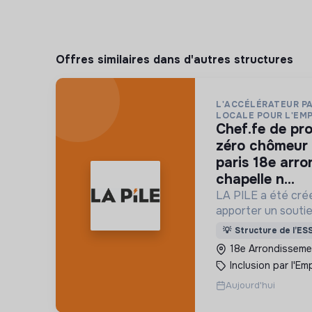
Offres similaires dans d'autres structures
L'ACCÉLÉRATEUR PA
LOCALE POUR L'EM
chef.fe de projet « territoires
zéro chômeur 
paris 18e arr
chapelle n...
LA PILE a été créé
apporter un soutie
l'essaimage de l’e
💡
Structure de l’ES
"Territoires Zéro
18e Arrondissemen
Durée" à Paris
Inclusion par l'Emp
Aujourd'hui