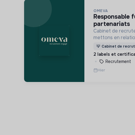
OMEVA
responsable fundraising &
partenariats
Cabinet de recrut
mettons en relati
soucieuses de leur
💡
Cabinet de recru
ensemble pour un f
2 labels et certifi
Recrutement
Hier