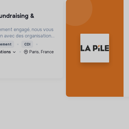
ement engagé, nous vous
on avec des organisations
s impacts, afin d'œuvrer
tement
CDI
utur souhaitable.
cations
Paris, France