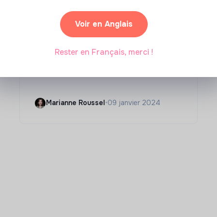
Voir en Anglais
Compétences & formations
Rester en Français, merci !
Comment se former à la
transition écologique ?
Marianne Roussel
•
09 janvier 2024