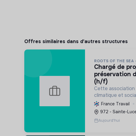
Offres similaires dans d'autres structures
ROOTS OF THE SEA 
chargé de projet scientifique &
préservation d
(h/f)
Cette association 
climatique et socia
protège et restau
France Travail
marins et côtiers, s
972 - Sainte-Luce
mobilise les citoye
Aujourd'hui