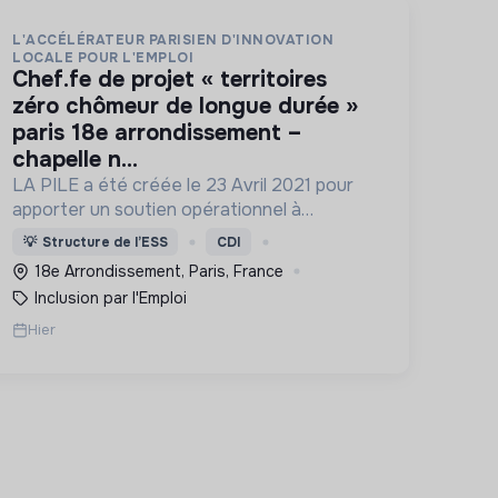
L'ACCÉLÉRATEUR PARISIEN D'INNOVATION
LOCALE POUR L'EMPLOI
chef.fe de projet « territoires
zéro chômeur de longue durée »
paris 18e arrondissement –
chapelle n...
LA PILE a été créée le 23 Avril 2021 pour
apporter un soutien opérationnel à
l'essaimage de l’expérimentation
💡
Structure de l’ESS
CDI
"Territoires Zéro Chômeur de Longue
18e Arrondissement, Paris, France
Durée" à Paris
Inclusion par l'Emploi
Hier