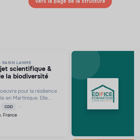
Vers la page de la structure
- RASIN LANME
e la biodiversité
oeuvre pour la résilience
le en Martinique. Elle
re les écosystèmes
CDD
ensibilise le public et
, France
ns pour un aven...