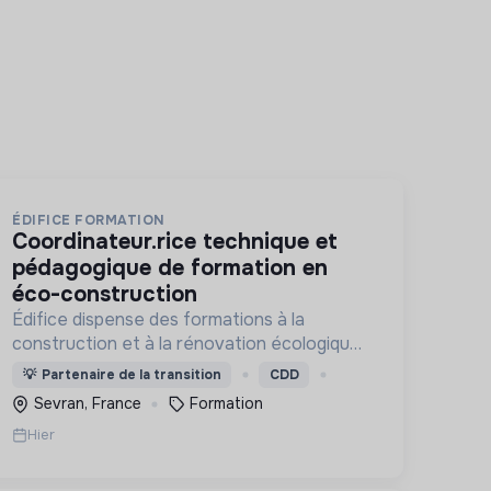
ÉDIFICE FORMATION
coordinateur.rice technique et
pédagogique de formation en
éco-construction
Édifice dispense des formations à la
construction et à la rénovation écologiques
et au réemploi dans le bâtiment. Nos
💡
Partenaire de la transition
CDD
formations s'adressent à des personnes en
Sevran, France
Formation
activité et des demandeurs d'emploi.
Hier