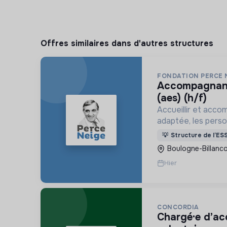
Offres similaires dans d'autres structures
FONDATION PERCE 
accompagnant éducatif et social
(aes) (h/f)
Accueillir et acco
adaptée, les pers
déficience mental
💡
Structure de l’ES
ou psychique
Boulogne-Billanco
Hier
CONCORDIA
chargé·e d’accompagnement des