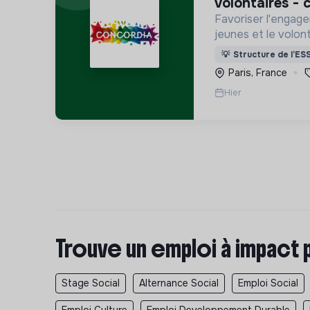
volontaires - c
Favoriser l'engage
jeunes et le volont
internationaux, vo
💡
Structure de l’ES
Service Civique).
Paris, France
Hier
Trouve un emploi à impact 
Stage Social
Alternance Social
Emploi Social
Emploi Culture
Emploi Developpement Durable