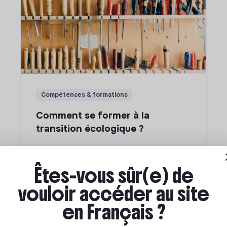
Compétences & formations
Comment se former à la
transition écologique ?
Marianne Roussel
•
09 janvier 2024
Êtes-vous sûr(e) de
vouloir accéder au site
en Français ?