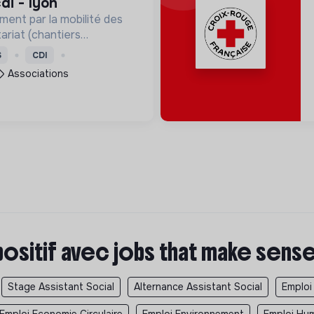
di - lyon
ment par la mobilité des
ariat (chantiers
lontariats européens,
S
CDI
Associations
positif avec jobs that make sens
Stage Assistant Social
Alternance Assistant Social
Emploi
Emploi Economie Circulaire
Emploi Environnement
Emploi Hum