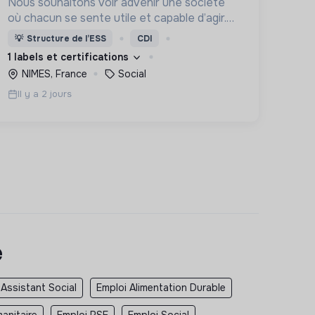
Nous souhaitons voir advenir une société
où chacun se sente utile et capable d’agir.
Pour cela, nous proposons des moyens et
💡
Structure de l’ESS
CDI
des lieux d’engagement innovants et
1 labels et certifications
adaptés à tous.
NIMES, France
Social
Il y a 2 jours
e
 Assistant Social
Emploi Alimentation Durable
anitaire
Emploi RSE
Emploi Social