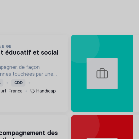
NEIGE
mpagner, de façon
onnes touchées par une
e, un handicap physique
S
CDD
urt, France
Handicap