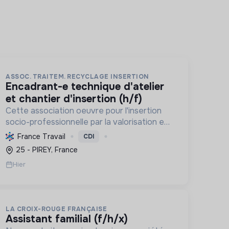
ASSOC. TRAITEM. RECYCLAGE INSERTION
encadrant-e technique d'atelier
et chantier d'insertion (h/f)
Cette association oeuvre pour l'insertion
socio-professionnelle par la valorisation et
le recyclage d'objets, le blanchissage et la
France Travail
CDI
sensibilisation environnementale,
25 - PIREY, France
promouvant l'économie circulaire e...
Hier
LA CROIX-ROUGE FRANÇAISE
assistant familial (f/h/x)