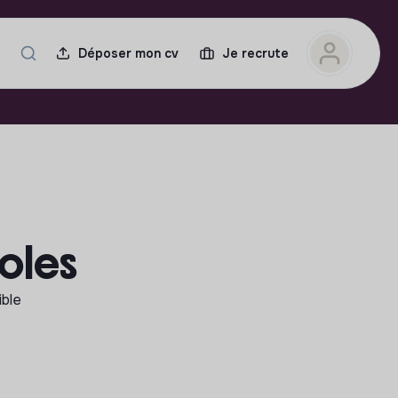
Déposer mon cv
Je recrute
noles
ible