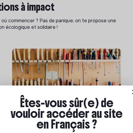
ions à impact
ar où commencer ? Pas de panique, on te propose une
n écologique et solidaire !
Êtes-vous sûr(e) de
Compétences & formations
vouloir accéder au site
Comment se former à la
en Français ?
transition écologique ?