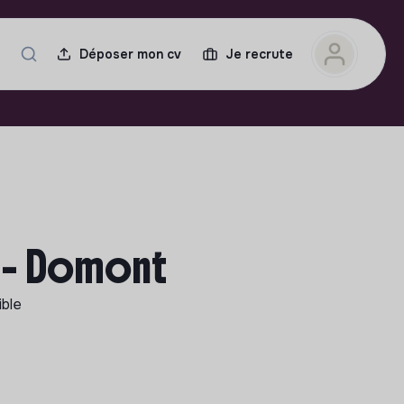
Déposer mon cv
Je recrute
F - Domont
ible