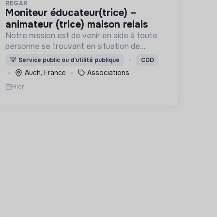
REGAR
moniteur éducateur(trice) –
animateur (trice) maison relais
Notre mission est de venir en aide à toute
personne se trouvant en situation de
difficulté matérielle, en détresse psychique
💡
Service public ou d’utilité publique
CDD
et plus généralement en situation
Auch, France
Associations
d’exclusion sociale ou professionnelle.
Hier