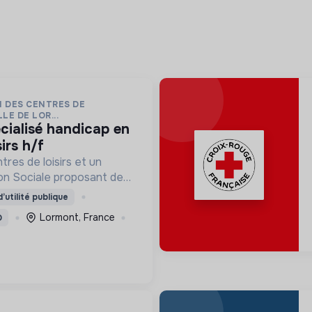
N DES CENTRES DE
LE DE LOR...
irs h/f
res de loisirs et un
n Sociale proposant des
çais Langue Étrangère
’utilité publique
nement à la scolarité
Lormont, France
D
aux droits.