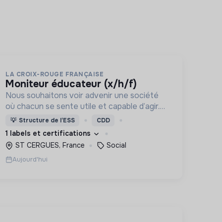
LA CROIX-ROUGE FRANÇAISE
moniteur éducateur (x/h/f)
Nous souhaitons voir advenir une société
où chacun se sente utile et capable d’agir.
Pour cela, nous proposons des moyens et
💡
Structure de l’ESS
CDD
des lieux d’engagement innovants et
1 labels et certifications
adaptés à tous.
ST CERGUES, France
Social
Aujourd'hui