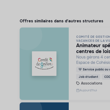
Offres similaires dans d'autres structures
COMITÉ DE GESTIO
VACANCES DE LA VIL
animateur spécialisé handicap en
centres de lois
Nous gérons 4 cent
Espace de Cohésio
activités de Fran
💡
Service public ou d
(FLE), d’accompag
Job étudiant
CD
(CLAS) et d’accès 
Associations
Aujourd'hui