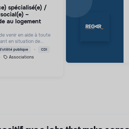
 social(e) –
ide au logement
de venir en aide à toute
ant en situation de
lle, en détresse psychique
’utilité publique
CDI
nt en situation
Associations
 ou professionnelle.