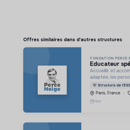
Offres similaires dans d'autres structures
FONDATION PERCE 
educateur spé
Accueillir et acco
adaptée, les pers
déficience mental
💡
Structure de l’ES
ou psychique
Paris, France
Hier