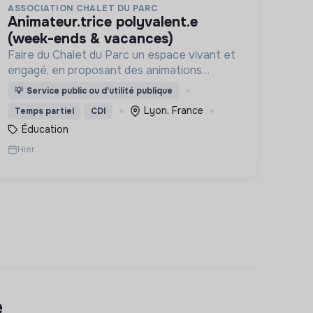
ASSOCIATION CHALET DU PARC
animateur.trice polyvalent.e
(week-ends & vacances)
Faire du Chalet du Parc un espace vivant et
engagé, en proposant des animations
culturelles et pédagogiques (ateliers, expos,
💡
Service public ou d’utilité publique
jeux) pour vivre une expérience accessible
Lyon, France
Temps partiel
CDI
et inspirante.
Éducation
Hier
e