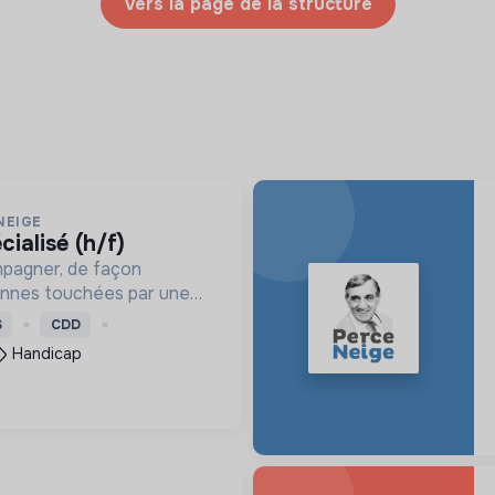
Vers la page de la structure
NEIGE
cialisé (h/f)
mpagner, de façon
onnes touchées par une
e, un handicap physique
S
CDD
Handicap