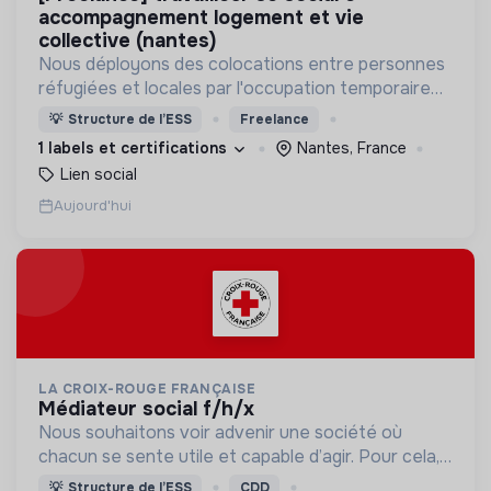
accompagnement logement et vie
collective (nantes)
Nous déployons des colocations entre personnes
réfugiées et locales par l'occupation temporaire
de lieux vides.
💡
Structure de l’ESS
Freelance
1 labels et certifications
Nantes, France
Lien social
Aujourd'hui
LA CROIX-ROUGE FRANÇAISE
médiateur social f/h/x
Nous souhaitons voir advenir une société où
chacun se sente utile et capable d’agir. Pour cela,
nous proposons des moyens et des lieux
💡
Structure de l’ESS
CDD