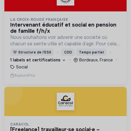
LA CROIX-ROUGE FRANÇAISE
intervenant éducatif et social en pension
de famille f/h/x
Nous souhaitons voir advenir une société où
chacun se sente utile et capable d’agir. Pour cela,
nous proposons des moyens et des lieux
💡
Structure de l’ESS
CDD
Temps partiel
d’engagement innovants et adaptés à tous.
1 labels et certifications
Bordeaux, France
Social
Aujourd'hui
CARACOL
[freelance] travailleur·se social·e –