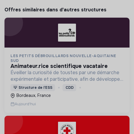
Offres similaires dans d'autres structures
LES PETITS DÉBROUILLARDS NOUVELLE-AQUITAINE
SUD
animateur.rice scientifique vacataire
Éveiller la curiosité de toustes par une démarche
expérimentale et participative, afin de développer
une culture scientifique et l’esprit critique.
💡
Structure de l’ESS
CDD
Bordeaux, France
Aujourd'hui