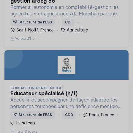
gestion afocg 56
Former à l'autonomie en comptabilité-gestion les
agriculteurs et agricultrices du Morbihan par une
approche collective
💡
Structure de l’ESS
CDI
Saint-Nolff, France
Agriculture
Aujourd'hui
FONDATION PERCE NEIGE
educateur spécialisé (h/f)
Accueillir et accompagner, de façon adaptée, les
personnes touchées par une déficience mentale,
un handicap physique ou psychique
Paris, France
💡
Structure de l’ESS
CDD
Handicap
Il y a 3 jours