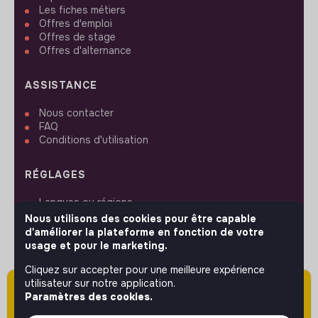
Les fiches métiers
Offres d'emploi
Offres de stage
Offres d'alternance
ASSISTANCE
Nous contacter
FAQ
Conditions d'utilisation
RÉGLAGES
Langues ou régions
Plan du site
Nous utilisons des cookies pour être capable
Paramètres des cookies
d'améliorer la plateforme en fonction de votre
usage et pour le marketing.
Cliquez sur accepter pour une meilleure expérience
utilisateur sur notre application.
Attention cette annonce a été publiée il y a
Paramètres des cookies.
plus de 60 jours (le 18/05/2026) et est sans
SUIVEZ-NOUS