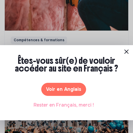
Compétences & formations
Top 8 des formations en rénovation
énergétique des bâtiments
Êtes-vous sûr(e) de vouloir
accéder au site en Français ?
Marianne Roussel
•
21 janvier 2025
Voir en Anglais
Rester en Français, merci !