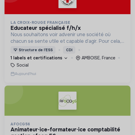
LA CROIX-ROUGE FRANÇAISE
educateur spécialisé f/h/x
Nous souhaitons voir advenir une société où
chacun se sente utile et capable d’agir. Pour cela,
nous proposons des moyens et des lieux
💡
Structure de l’ESS
CDI
d’engagement innovants et adaptés à tous.
1 labels et certifications
AMBOISE, France
Social
Aujourd'hui
AFOCG56
animateur·ice-formateur·ice comptabilité