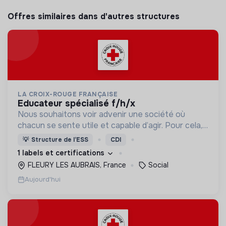
Offres similaires dans d'autres structures
LA CROIX-ROUGE FRANÇAISE
educateur spécialisé f/h/x
Nous souhaitons voir advenir une société où
chacun se sente utile et capable d’agir. Pour cela,
nous proposons des moyens et des lieux
💡
Structure de l’ESS
CDI
d’engagement innovants et adaptés à tous.
1 labels et certifications
FLEURY LES AUBRAIS, France
Social
Aujourd'hui