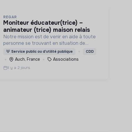
REGAR
moniteur éducateur(trice) –
animateur (trice) maison relais
Notre mission est de venir en aide à toute
personne se trouvant en situation de
difficulté matérielle, en détresse psychique
💡
Service public ou d’utilité publique
CDD
et plus généralement en situation
Auch, France
Associations
d’exclusion sociale ou professionnelle.
Il y a 2 jours