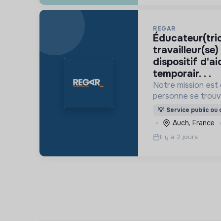
REGAR
éducateur(trice) spécialisé(e) /
travailleur(se)
dispositif d'a
temporair. . .
Notre mission est 
personne se trouv
difficulté matérie
💡
Service public ou d
et plus généraleme
Auch, France
d’exclusion sociale
Il y a 2 jours