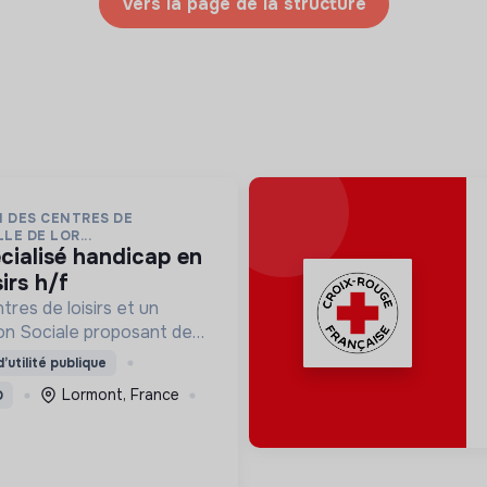
Vers la page de la structure
N DES CENTRES DE
LE DE LOR...
irs h/f
res de loisirs et un
n Sociale proposant des
çais Langue Étrangère
’utilité publique
nement à la scolarité
Lormont, France
D
aux droits.