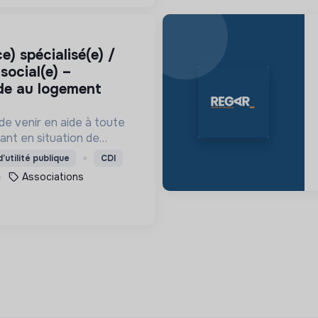
 social(e) –
ide au logement
de venir en aide à toute
ant en situation de
lle, en détresse psychique
’utilité publique
CDI
nt en situation
Associations
 ou professionnelle.