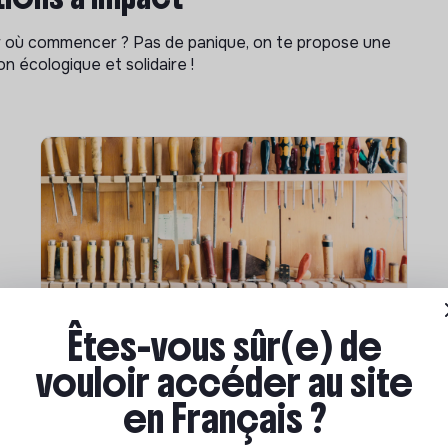
ar où commencer ? Pas de panique, on te propose une
n écologique et solidaire !
Êtes-vous sûr(e) de
Compétences & formations
vouloir accéder au site
Comment se former à la
transition écologique ?
en Français ?