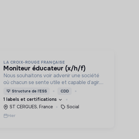
LA CROIX-ROUGE FRANÇAISE
moniteur éducateur (x/h/f)
Nous souhaitons voir advenir une société
où chacun se sente utile et capable d’agir.
Pour cela, nous proposons des moyens et
💡
Structure de l’ESS
CDD
des lieux d’engagement innovants et
1 labels et certifications
adaptés à tous.
ST CERGUES, France
Social
Hier