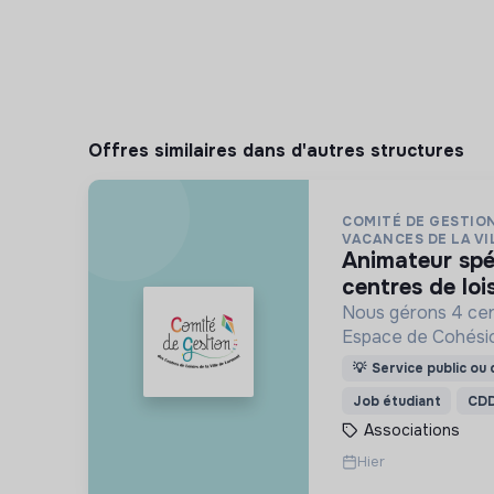
Offres similaires dans d'autres structures
COMITÉ DE GESTIO
VACANCES DE LA VIL
animateur spécialisé handicap en
centres de lois
Nous gérons 4 cent
Espace de Cohésio
activités de Fran
💡
Service public ou d
(FLE), d’accompag
Job étudiant
CD
(CLAS) et d’accès 
Associations
Hier