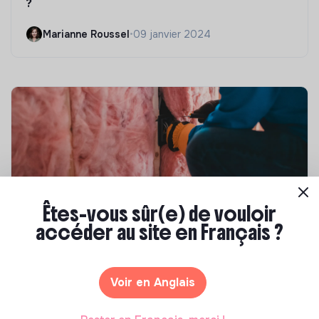
?
Marianne Roussel
•
09 janvier 2024
Êtes-vous sûr(e) de vouloir
accéder au site en Français ?
Compétences & formations
Top 8 des formations en rénovation
énergétique des bâtiments
Voir en Anglais
Marianne Roussel
•
21 janvier 2025