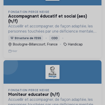
FONDATION PERCE NEIGE
accompagnant éducatif et social (aes)
(h/f)
Accueillir et accompagner, de façon adaptée, les
personnes touchées par une déficience mentale,
un handicap physique ou psychique
💡
Structure de l’ESS
CDD
Boulogne-Billancourt, France
Handicap
Hier
FONDATION PERCE NEIGE
moniteur educateur (h/f)
Accueillir et accompagner, de façon adaptée, les
personnes touchées par une déficience mentale,