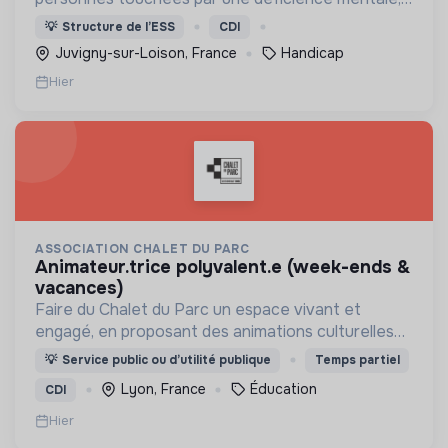
un handicap physique ou psychique
💡
Structure de l’ESS
CDI
Juvigny-sur-Loison, France
Handicap
Hier
ASSOCIATION CHALET DU PARC
animateur.trice polyvalent.e (week-ends &
vacances)
Faire du Chalet du Parc un espace vivant et
engagé, en proposant des animations culturelles
et pédagogiques (ateliers, expos, jeux) pour vivre
💡
Service public ou d’utilité publique
Temps partiel
une expérience accessible et inspirante.
Lyon, France
Éducation
CDI
Hier