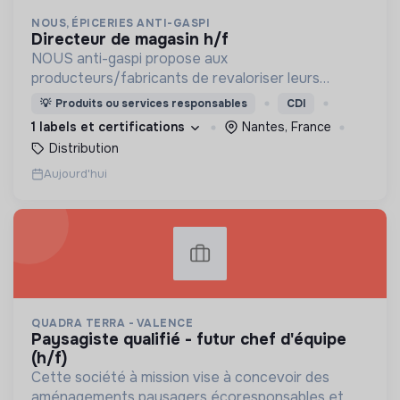
NOUS, ÉPICERIES ANTI-GASPI
directeur de magasin h/f
NOUS anti-gaspi propose aux
producteurs/fabricants de revaloriser leurs
produits déclassés et invendus à prix juste et
💡
Produits ou services responsables
CDI
offre aux consommateurs un mode de
1 labels et certifications
Nantes, France
consommation qualitatif et éco-responsable
Distribution
Aujourd'hui
QUADRA TERRA - VALENCE
paysagiste qualifié - futur chef d'équipe
(h/f)
Cette société à mission vise à concevoir des
aménagements paysagers écoresponsables et