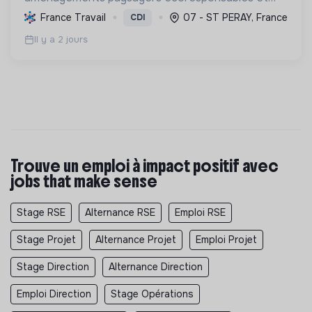
nourriciers, favorisant la biodiversité et une
France Travail
07 - ST PERAY, France
CDI
gestion durable des ressources locales.
Il y a 2 jours
Trouve un emploi à impact positif avec
jobs that make sense
Stage RSE
Alternance RSE
Emploi RSE
Stage Projet
Alternance Projet
Emploi Projet
Stage Direction
Alternance Direction
Emploi Direction
Stage Opérations