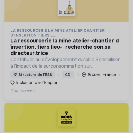
LA RESSOURCERIE LA MINE ATELIER CHANTIER
D'INSERTION TIERS L...
la ressourcerie la mine atelier-chantier d
´insertion, tiers lieu- recherche son.sa
directeur.trice
Contribuer au développement durable.Sensibiliser
à l'impact de la surconsommation sur
l’environnement. ACI : embauche,
Arcueil, France
💡
Structure de l’ESS
CDI
accompagnement de personnes éloignées de
Inclusion par l'Emploi
l’emploi par l'activité économique.
Aujourd'hui