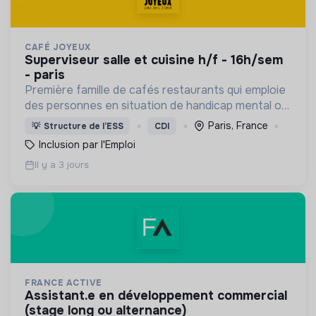
CAFÉ JOYEUX
superviseur salle et cuisine h/f - 16h/sem
- paris
Première famille de cafés restaurants qui emploie
des personnes en situation de handicap mental ou
cognitif, Café joyeux poursuit sa croissance au
Paris, France
💡
Structure de l’ESS
CDI
service de l'inclusion avec déjà plusieurs cafés.
Inclusion par l'Emploi
Il y a 3 jours
FRANCE ACTIVE
assistant.e en développement commercial
(stage long ou alternance)