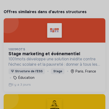
Offres similaires dans d'autres structures
1001MOTS
stage marketing et événementiel
1001mots développe une solution inédite contre
l'échec scolaire et la pauvreté : donner à tous les
enfants les 1000 premiers mots nécessaires pour
Paris, France
💡
Structure de l’ESS
Stage
leur entrée à l'école à 3 ans.
Éducation
Il y a 3 jours