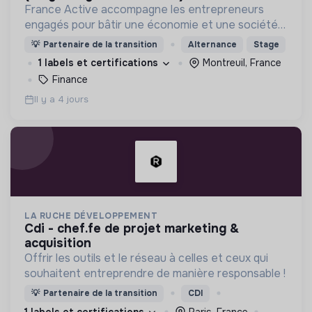
France Active accompagne les entrepreneurs
engagés pour bâtir une économie et une société
plus inclusive et plus durable.
💡
Partenaire de la transition
Alternance
Stage
1 labels et certifications
Montreuil, France
Finance
Il y a 4 jours
LA RUCHE DÉVELOPPEMENT
cdi - chef.fe de projet marketing &
acquisition
Offrir les outils et le réseau à celles et ceux qui
souhaitent entreprendre de manière responsable !
💡
Partenaire de la transition
CDI
1 labels et certifications
Paris, France