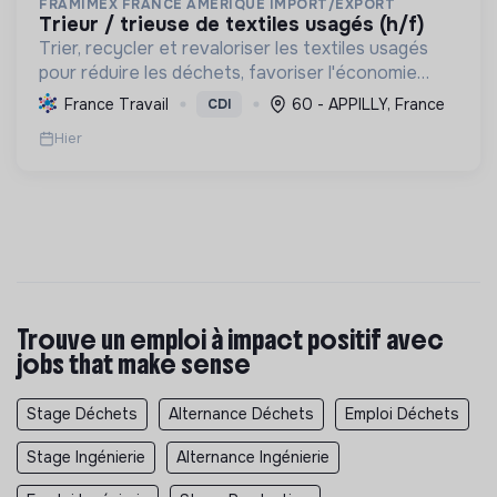
FRAMIMEX FRANCE AMERIQUE IMPORT/EXPORT
trieur / trieuse de textiles usagés (h/f)
Trier, recycler et revaloriser les textiles usagés
pour réduire les déchets, favoriser l'économie
circulaire et minimiser l'impact environnemental de
France Travail
60 - APPILLY, France
CDI
l'industrie textile.
Hier
Trouve un emploi à impact positif avec
jobs that make sense
Stage Déchets
Alternance Déchets
Emploi Déchets
Stage Ingénierie
Alternance Ingénierie