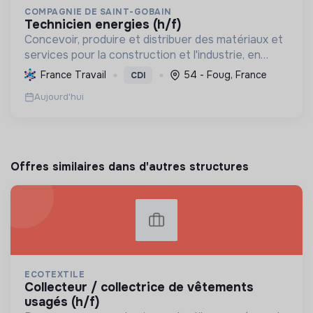
COMPAGNIE DE SAINT-GOBAIN
technicien energies (h/f)
Concevoir, produire et distribuer des matériaux et
services pour la construction et l'industrie, en
visant le leadership mondial de la construction
France Travail
54 - Foug, France
CDI
durable grâce à la décarbonation, l'économie
Aujourd'hui
circula...
Offres similaires dans d'autres structures
ECOTEXTILE
collecteur / collectrice de vêtements
usagés (h/f)