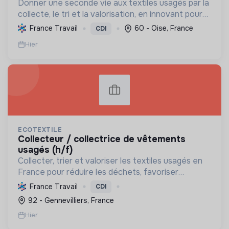
Donner une seconde vie aux textiles usagés par la
collecte, le tri et la valorisation, en innovant pour
une économie 100% circulaire et créatrice
France Travail
60 - Oise, France
CDI
d'emplois durables.
Hier
ECOTEXTILE
collecteur / collectrice de vêtements
usagés (h/f)
Collecter, trier et valoriser les textiles usagés en
France pour réduire les déchets, favoriser
l'économie circulaire et créer des emplois, tout en
France Travail
CDI
développant des solutions innovantes.
92 - Gennevilliers, France
Hier