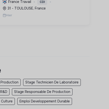
Elle décarbone, dépollue et maintient
France Travail
CDI
l'hygiène sanitaire pour un futur durable.
31 - TOULOUSE, France
Hier
e
 Production
Stage Technicien De Laboratoire
 R&D
Stage Responsable De Production
 Culture
Emploi Developpement Durable