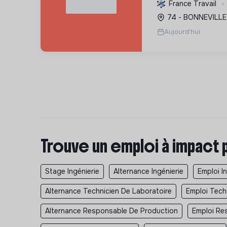
préserver l'enviro
France Travail
transition écologiq
74 - BONNEVILLE,
respect de l'éthiqu
Aujourd'hui
Trouve un emploi à impact 
Stage Ingénierie
Alternance Ingénierie
Emploi I
Alternance Technicien De Laboratoire
Emploi Tech
Alternance Responsable De Production
Emploi Re