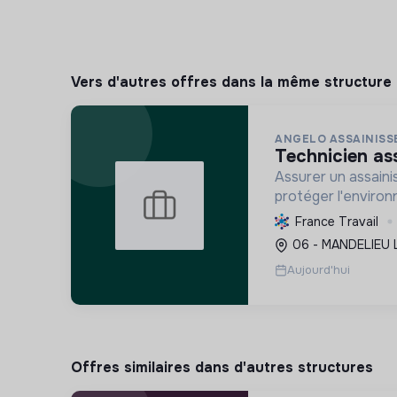
Vers d'autres offres dans la même structure
ANGELO ASSAINIS
technicien as
Assurer un assain
protéger l'environ
et la pérennité de
France Travail
prévenant les nuis
06 - MANDELIEU 
la conformité régl
Aujourd'hui
Offres similaires dans d'autres structures