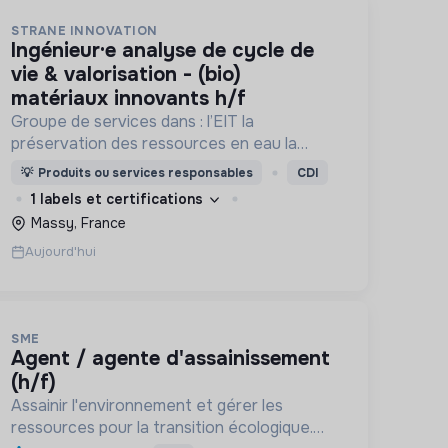
STRANE INNOVATION
ingénieur·e analyse de cycle de
vie & valorisation - (bio)
matériaux innovants h/f
Groupe de services dans : l’EIT la
préservation des ressources en eau la
prévention des inondations l’agriculture
💡
Produits ou services responsables
CDI
durable et les écosystèmes terrestres les
1 labels et certifications
sciences cognitives
Massy, France
Aujourd'hui
SME
agent / agente d'assainissement
(h/f)
Assainir l'environnement et gérer les
ressources pour la transition écologique.