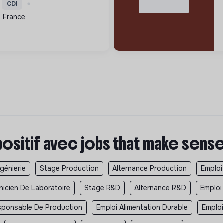
nnement et de soutenir la
CDI
ue, le tout dans le
 France
e.
positif avec jobs that make sens
ngénierie
Stage Production
Alternance Production
Emploi
nicien De Laboratoire
Stage R&D
Alternance R&D
Emploi
sponsable De Production
Emploi Alimentation Durable
Emploi