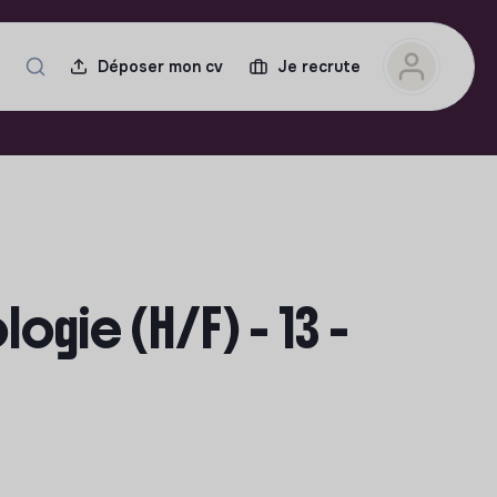
Déposer mon cv
Je recrute
ogie (H/F) - 13 -