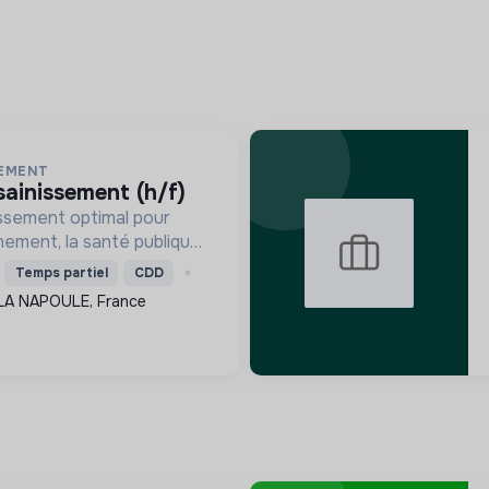
SEMENT
sainissement (h/f)
issement optimal pour
nement, la santé publique
s infrastructures, tout en
Temps partiel
CDD
ances et en garantissant
LA NAPOULE, France
ementaire.