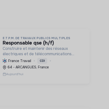
E.T.P.M. DE TRAVAUX PUBLICS MULTIPLES
responsable qse (h/f)
Construire et maintenir des réseaux
électriques et de télécommunications
durables, minimisant l'impact
France Travail
CDI
environnemental, tout en développant les
64 - ARCANGUES, France
compétences de ses équipes.
Aujourd'hui