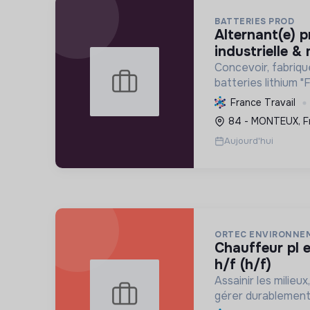
BATTERIES PROD
alternant(e) production
industrielle &
Concevoir, fabriqu
batteries lithium 
haute performance
France Travail
d'énergie et la mob
84 - MONTEUX, F
engagement éco-r
Aujourd'hui
ORTEC ENVIRONNE
chauffeur pl en assainissement
h/f (h/f)
Assainir les milieux
gérer durablement 