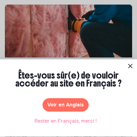
Compétences & formations
Êtes-vous sûr(e) de vouloir
Top 8 des formations en rénovation
accéder au site en Français ?
énergétique des bâtiments
Marianne Roussel
•
21 janvier 2025
Voir en Anglais
Rester en Français, merci !