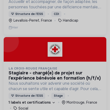
Accueillir et accompagner, de façon adaptée, les
personnes touchées par une déficience mentale,
un handicap physique ou psychique
💡
Structure de l’ESS
CDI
Levallois-Perret, France
Handicap
Hier
LA CROIX-ROUGE FRANÇAISE
stagiaire - chargé(e) de projet sur
l’expérience bénévole en formation (h/f/x)
Nous souhaitons voir advenir une société où
chacun se sente utile et capable d’agir. Pour cela,
nous proposons des moyens et des lieux
💡
Structure de l’ESS
Stage
d’engagement innovants et adaptés à tous.
1 labels et certifications
Montrouge, France
Social