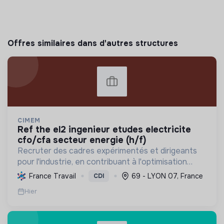
Offres similaires dans d'autres structures
CIMEM
ref the el2 ingenieur etudes electricite
cfo/cfa secteur energie (h/f)
Recruter des cadres expérimentés et dirigeants
pour l'industrie, en contribuant à l'optimisation
énergétique, la décarbonation et le
France Travail
69 - LYON 07, France
CDI
développement de solutions moins polluantes via
Hier
des projets clés.