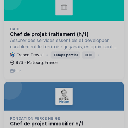
CACL
chef de projet traitement (h/f)
Assurer des services essentiels et développer
durablement le territoire guyanais, en optimisant la
gestion des ressources et en promouvant la
France Travail
Temps partiel
CDD
transition écologique et sociale.
973 - Matoury, France
Hier
FONDATION PERCE NEIGE
chef de projet immobilier h/f