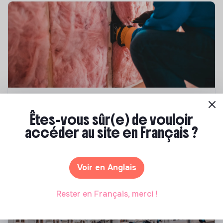
Compétences & formations
Êtes-vous sûr(e) de vouloir
Top 8 des formations en rénovation
accéder au site en Français ?
énergétique des bâtiments
Marianne Roussel
•
21 janvier 2025
Voir en Anglais
Rester en Français, merci !