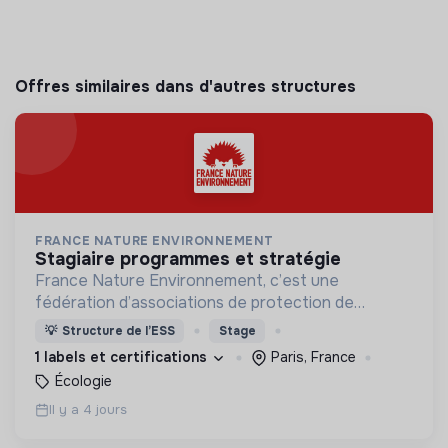
Offres similaires dans d'autres structures
FRANCE NATURE ENVIRONNEMENT
stagiaire programmes et stratégie
France Nature Environnement, c’est une
fédération d’associations de protection de
l’environnement, qui agit pour rendre notre monde
💡
Structure de l’ESS
Stage
plus vivable.
1 labels et certifications
Paris, France
Écologie
Il y a 4 jours