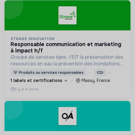
STRANE INNOVATION
responsable communication et marketing
à impact h/f
Groupe de services dans : l’EIT la préservation des
ressources en eau la prévention des inondations
l’agriculture durable et les écosystèmes
💡
Produits ou services responsables
CDI
terrestres les sciences cognitives
1 labels et certifications
Massy, France
Il y a 4 jours