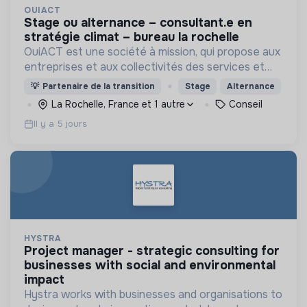
OUIACT
stage ou alternance – consultant.e en
stratégie climat – bureau la rochelle
OuiACT est une société à mission, qui propose aux
entreprises et aux collectivités des services et
des outils de réflexion de haut niveau pour
💡
Partenaire de la transition
Stage
Alternance
orienter l’action vers un monde bas-carbone.
La Rochelle, France et 1 autre
Conseil
Il y a 5 jours
HYSTRA
project manager - strategic consulting for
businesses with social and environmental
impact
Hystra works with businesses and organisations to