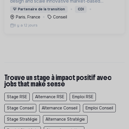
design and scale innovative market-based
solutions that improve the lives of low-income
💡
Partenaire de la transition
CDI
populations and the health of ecosystems they
Paris, France
Conseil
depend on.
Il y a 12 jours
Trouve un stage à impact positif avec
jobs that make sense
Stage RSE
Alternance RSE
Emploi RSE
Stage Conseil
Alternance Conseil
Emploi Conseil
Stage Stratégie
Alternance Stratégie