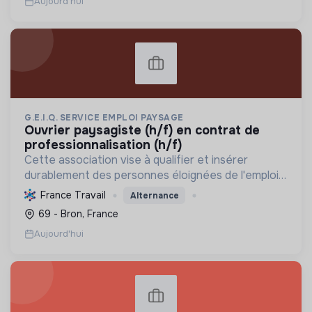
Aujourd'hui
G.E.I.Q. SERVICE EMPLOI PAYSAGE
ouvrier paysagiste (h/f) en contrat de
professionnalisation (h/f)
Cette association vise à qualifier et insérer
durablement des personnes éloignées de l'emploi
dans les métiers du paysage, en développant des
France Travail
Alternance
compétences pour un cadre de vie et une nature
69 - Bron, France
urbaine dur...
Aujourd'hui