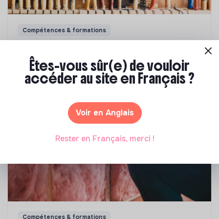
Compétences & formations
Comment se former à la transition écologique
?
Êtes-vous sûr(e) de vouloir
accéder au site en Français ?
Marianne Roussel
•
09 janvier 2024
Voir en Anglais
Rester en Français, merci !
Compétences & formations