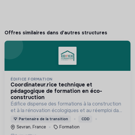
Offres similaires dans d'autres structures
ÉDIFICE FORMATION
coordinateur.rice technique et
pédagogique de formation en éco-
construction
Édifice dispense des formations à la construction
et à la rénovation écologiques et au réemploi dans
le bâtiment. Nos formations s'adressent à des
💡
Partenaire de la transition
CDD
personnes en activité et des demandeurs
Sevran, France
Formation
d'emploi.