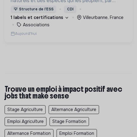
naturels et des espèces qui les peuplent, par
l’expertise naturaliste ainsi que par la transmission
💡
Structure de l’ESS
CDI
à tous publics et l’éducation des générations
1 labels et certifications
Villeurbanne, France
futures.
Associations
Aujourd'hui
Trouve un emploi à impact positif avec
jobs that make sense
Stage Agriculture
Alternance Agriculture
Emploi Agriculture
Stage Formation
Alternance Formation
Emploi Formation