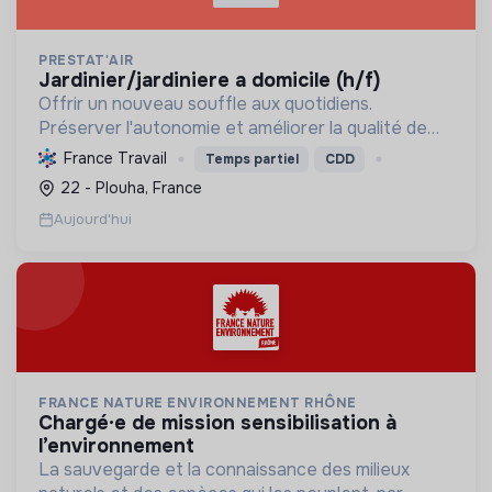
PRESTAT'AIR
jardinier/jardiniere a domicile (h/f)
Offrir un nouveau souffle aux quotidiens.
Préserver l'autonomie et améliorer la qualité de
vie par des services à domicile variés : ménage,
France Travail
Temps partiel
CDD
transport, jardinage, soutien scolaire et garde
22 - Plouha, France
d'enfants.
Aujourd'hui
FRANCE NATURE ENVIRONNEMENT RHÔNE
chargé·e de mission sensibilisation à
l’environnement
La sauvegarde et la connaissance des milieux