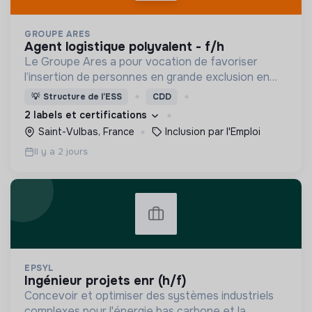
GROUPE ARES
agent logistique polyvalent - f/h
Le Groupe Ares a pour vocation de favoriser
l’insertion de personnes en grande exclusion en
leur offrant un travail et un accompagnement
💡
Structure de l’ESS
CDD
social adaptés.
2 labels et certifications
Saint-Vulbas, France
Inclusion par l'Emploi
Il y a 2 jours
EPSYL
ingénieur projets enr (h/f)
Concevoir et optimiser des systèmes industriels
complexes pour l'énergie bas carbone et la