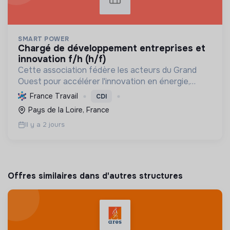
SMART POWER
chargé de développement entreprises et
innovation f/h (h/f)
Cette association fédère les acteurs du Grand
Ouest pour accélérer l'innovation en énergie,
électronique et décarbonation, favorisant une
France Travail
CDI
transition écologique et le développement
Pays de la Loire, France
économique régional.
Il y a 2 jours
Offres similaires dans d'autres structures