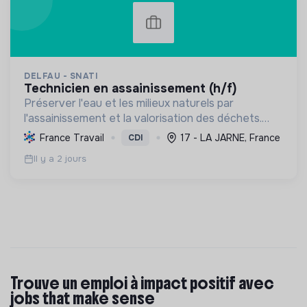
DELFAU - SNATI
technicien en assainissement (h/f)
Préserver l'eau et les milieux naturels par
l'assainissement et la valorisation des déchets.
Contribuer à la transition écologique via
France Travail
17 - LA JARNE, France
CDI
l'économie circulaire et la décarbonation.
Il y a 2 jours
Trouve un emploi à impact positif avec
jobs that make sense