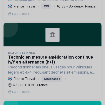
mobilité durable, en s'appuyant sur l'innovation et
France Travail
33 - Bordeaux, France
CDI
une démarche RSE.
Il y a 2 jours
BLACK STAR NEXT
technicien mesure amélioration continue
h/f en alternance (h/f)
Reconditionner les pneus usagés pour véhicules
légers et 4x4, réduisant déchets et émissions, en
promouvant l'économie circulaire et la
France Travail
Alternance
souveraineté industrielle française, tout en créant
62 - BETHUNE, France
des emplois ...
Il y a 2 jours