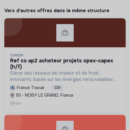
Vers d'autres offres dans la même structure
CIMEM
ref co ap2 acheteur projets opex-capex
(h/f)
Gérer des réseaux de chaleur et de froid
innovants, basés sur les énergies renouvelables et
la récupération, pour décarboner l'énergie,
France Travail
CDI
améliorer l'efficacité et réduire les coûts,
93 - NOISY LE GRAND, France
contribuant ainsi à...
Hier