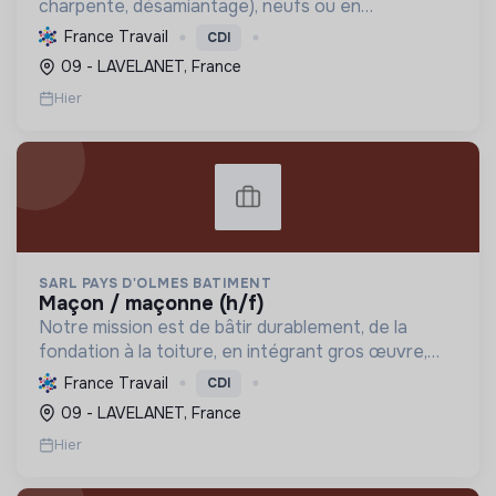
charpente, désamiantage), neufs ou en
rénovation, garantissant qualité, durabilité et
France Travail
CDI
efficacité énergétique. Formation continue et
09 - LAVELANET, France
Label RGE.
Hier
SARL PAYS D'OLMES BATIMENT
maçon / maçonne (h/f)
Notre mission est de bâtir durablement, de la
fondation à la toiture, en intégrant gros œuvre,
rénovation et désamiantage. Nous formons des
France Travail
CDI
talents et valorisons l'insertion, avec le Label RGE.
09 - LAVELANET, France
Hier