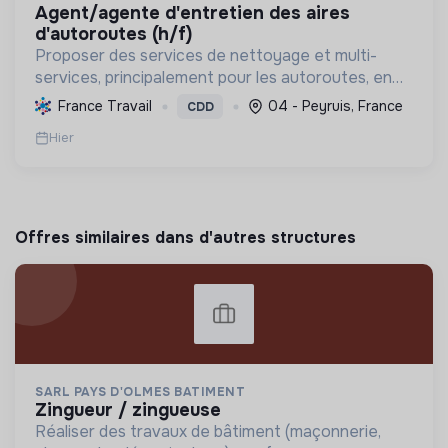
agent/agente d'entretien des aires
d'autoroutes (h/f)
Proposer des services de nettoyage et multi-
services, principalement pour les autoroutes, en
France. Favoriser l'inclusion sociale et
France Travail
04 - Peyruis, France
CDD
professionnelle, et contribuer à la préservation de
Hier
l'environnemen...
Offres similaires dans d'autres structures
SARL PAYS D'OLMES BATIMENT
zingueur / zingueuse
Réaliser des travaux de bâtiment (maçonnerie,