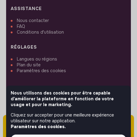
ASSISTANCE
Nous contacter
FAQ
Conditions d'utilisation
RÉGLAGES
Langues ou régions
Plan du site
Paramètres des cookies
Nous utilisons des cookies pour être capable
d'améliorer la plateforme en fonction de votre
SUIVEZ-NOUS
usage et pour le marketing.
Cliquez sur accepter pour une meilleure expérience
utilisateur sur notre application.
Attention cette annonce a été publiée il y a
© 2026 jobs that makesense.
Paramètres des cookies.
plus de 60 jours (le 18/05/2026) et est sans
doute expirée ou non mise à jour.