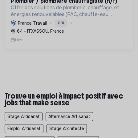
plombier / plombière chauffagiste (h/f)
Offrir des solutions de plomberie, chauffage, et
énergies renouvelables (PAC, chauffe-eau
thermodynamiques) pour le confort et la transition
France Travail
CDI
écologique. Labellisée RGE, elle garantit
64 - ITXASSOU, France
l'efficacité éner...
Hier
Trouve un emploi à impact positif avec
jobs that make sense
Stage Artisanat
Alternance Artisanat
Emploi Artisanat
Stage Architecte