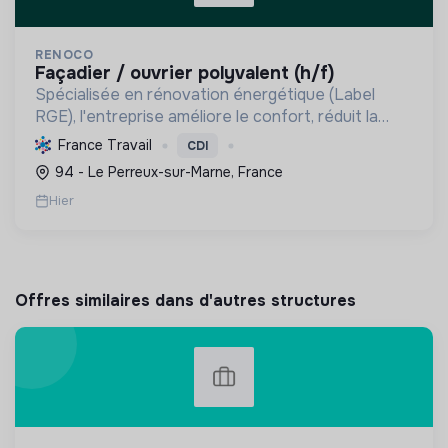
RENOCO
façadier / ouvrier polyvalent (h/f)
Spécialisée en rénovation énergétique (Label
RGE), l'entreprise améliore le confort, réduit la
consommation et les émissions de carbone par
France Travail
CDI
l'isolation, les menuiseries et la ventilation, rendant
94 - Le Perreux-sur-Marne, France
les ...
Hier
Offres similaires dans d'autres structures