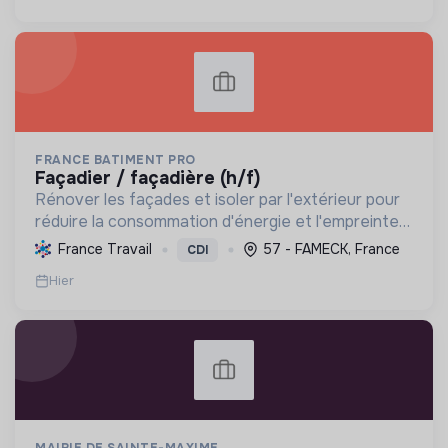
FRANCE BATIMENT PRO
façadier / façadière (h/f)
Rénover les façades et isoler par l'extérieur pour
réduire la consommation d'énergie et l'empreinte
carbone des bâtiments, contribuant à la transition
France Travail
57 - FAMECK, France
CDI
écologique. Labellisée RGE, l'entreprise garantit...
Hier
MAIRIE DE SAINTE-MAXIME