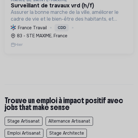
surveillant de travaux vrd (h/f)
Assurer la bonne marche de la ville, améliorer le
cadre de vie et le bien-être des habitants, et
s'engager activement dans la transition
France Travail
CDD
écologique et sociale à travers la gestion des
83 - STE MAXIME, France
infrastructures.
Hier
Trouve un emploi à impact positif avec
jobs that make sense
Stage Artisanat
Alternance Artisanat
Emploi Artisanat
Stage Architecte