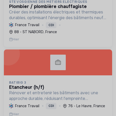
STE VOSGIENNE DES METIERS ELECTRIQUES
plombier / plombière chauffagiste
Créer des installations électriques et thermiques
durables, optimisant l'énergie des bâtiments neufs
ou rénovés. Faciliter la transition écologique avec
France Travail
CDI
des solutions renouvelables et la mobilité élec...
88 - ST NABORD, France
Hier
BATIBIG 3
etancheur (h/f)
Rénover et entretenir les bâtiments avec une
approche durable, réduisant l'empreinte
environnementale et contribuant au bien-être des
France Travail
76 - Le Havre, France
CDI
collaborateurs et de la société.
Hier