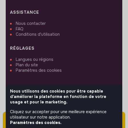
ASSISTANCE
Nous contacter
FAQ
Conditions d'utilisation
RÉGLAGES
Langues ou régions
Plan du site
Paramètres des cookies
Nous utilisons des cookies pour être capable
d'améliorer la plateforme en fonction de votre
SUIVEZ-NOUS
usage et pour le marketing.
Cliquez sur accepter pour une meilleure expérience
utilisateur sur notre application.
Attention cette annonce a été publiée il y a
© 2026 jobs that makesense.
Paramètres des cookies.
plus de 60 jours (le 18/05/2026) et est sans