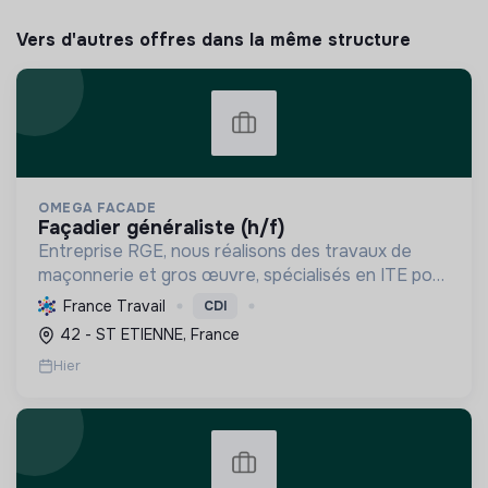
Vers d'autres offres dans la même structure
OMEGA FACADE
façadier généraliste (h/f)
Entreprise RGE, nous réalisons des travaux de
maçonnerie et gros œuvre, spécialisés en ITE pour
réduire la consommation énergétique des
France Travail
CDI
bâtiments et participer activement à la transition
42 - ST ETIENNE, France
écologique.
Hier