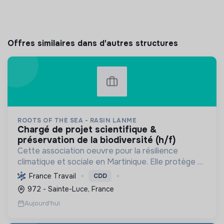
Offres similaires dans d'autres structures
ROOTS OF THE SEA - RASIN LANME
chargé de projet scientifique &
préservation de la biodiversité (h/f)
Cette association oeuvre pour la résilience
climatique et sociale en Martinique. Elle protège et
restaure les écosystèmes marins et côtiers,
France Travail
CDD
sensibilise le public et mobilise les citoyens pour un
972 - Sainte-Luce, France
aven...
Aujourd'hui