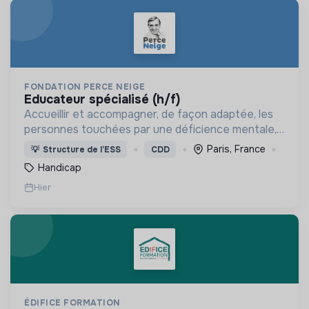
FONDATION PERCE NEIGE
educateur spécialisé (h/f)
Accueillir et accompagner, de façon adaptée, les
personnes touchées par une déficience mentale,
un handicap physique ou psychique
Paris, France
💡
Structure de l’ESS
CDD
Handicap
Hier
ÉDIFICE FORMATION