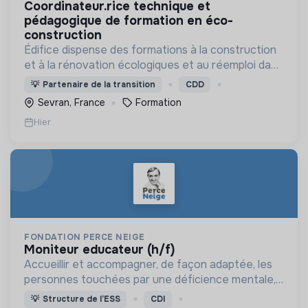
coordinateur.rice technique et
pédagogique de formation en éco-
construction
Édifice dispense des formations à la construction
et à la rénovation écologiques et au réemploi dans
le bâtiment. Nos formations s'adressent à des
💡
Partenaire de la transition
CDD
personnes en activité et des demandeurs
Sevran, France
Formation
d'emploi.
Hier
FONDATION PERCE NEIGE
moniteur educateur (h/f)
Accueillir et accompagner, de façon adaptée, les
personnes touchées par une déficience mentale,
un handicap physique ou psychique
💡
Structure de l’ESS
CDI