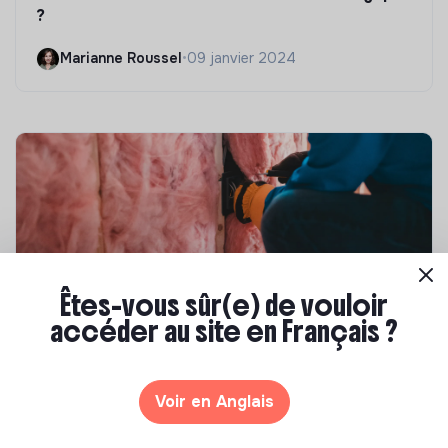
?
Marianne Roussel
•
09 janvier 2024
Êtes-vous sûr(e) de vouloir
accéder au site en Français ?
Compétences & formations
Top 8 des formations en rénovation
énergétique des bâtiments
Voir en Anglais
Marianne Roussel
•
21 janvier 2025